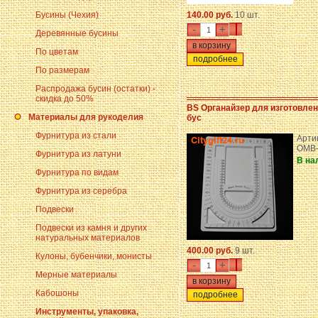
Бусины (Чехия)
140.00 руб.
10 шт.
-
+
Деревянные бусины
По цветам
подробнее
По размерам
Распродажа бусин (остатки) -
скидка до 50%
BS Органайзер для изготовле
Материалы для рукоделия
бус
Фурнитура из стали
Арти
OMB-
Фурнитура из латуни
В на
Фурнитура по видам
Фурнитура из серебра
Подвески
Подвески из камня и других
натуральных материалов
400.00 руб.
9 шт.
Кулоны, бубенчики, монисты
-
+
Мерные материалы
Кабошоны
подробнее
Инструменты, упаковка,