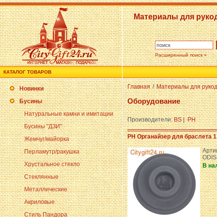
Материалы для руко
Расширенный поиск »
КАТАЛОГ ТОВАРОВ
Главная
/
Материалы для руко
Новинки
Оборудование
Бусины
Натуральные камни и имитации
Производители:
BS
|
PH
Бусины "ДЗИ"
PH Органайзер для браслета 1
Жемчуг/майорка
Артик
Перламутр/ракушка
ODIS
Хрустальное стекло
В на
Стеклянные
Металлические
Акриловые
Стиль Пандора