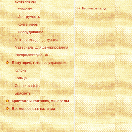
контейнеры
<< Вернуться назад
Упаковка
Инструменты
Контейнеры
Оборудование
Материалы для декупажа
Материалы для декорирования
Распродажа/уценка
Бижутерия, готовые украшения
Кулоны
Кольца
Серьги, каффы
Браслеты
Кристаллы, галтовка, минералы
Временно нет в наличии