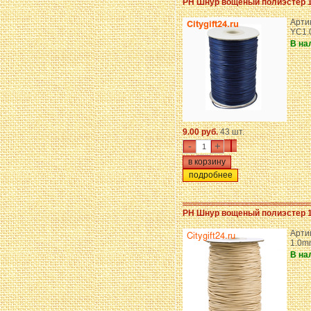
PH Шнур вощеный полиэстер 
Арти
YC1.
В на
9.00 руб.
43 шт.
-
+
подробнее
PH Шнур вощеный полиэстер 
Артик
1.0m
В на