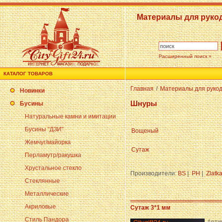
Материалы для руко
Расширенный поиск »
КАТАЛОГ ТОВАРОВ
Главная
/
Материалы для руко
Новинки
Шнуры
Бусины
Натуральные камни и имитации
Бусины "ДЗИ"
Вощеный
Жемчуг/майорка
Сутаж
Перламутр/ракушка
Хрустальное стекло
Производители:
BS
|
PH
|
Zlatk
Стеклянные
Металлические
Акриловые
Сутаж 3*1 мм
Стиль Пандора