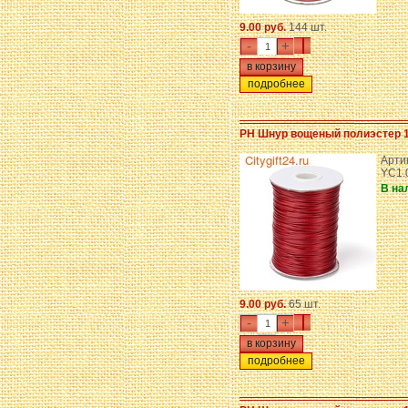
9.00 руб.
144 шт.
-
+
подробнее
PH Шнур вощеный полиэстер 
Арти
YC1.
В на
9.00 руб.
65 шт.
-
+
подробнее