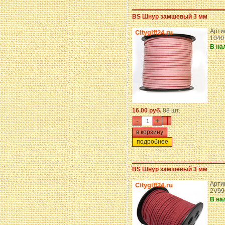
BS Шнур замшевый 3 мм
Арти
1040
В на
16.00 руб.
88 шт.
-
+
подробнее
BS Шнур замшевый 3 мм
Артик
2V99
В на