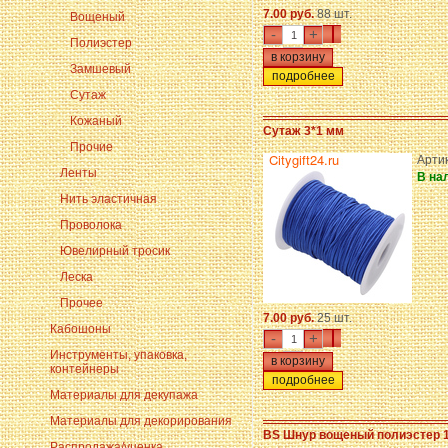
7.00 руб.
88 шт.
Вощеный
-
+
Полиэстер
Замшевый
подробнее
Сутаж
Кожаный
Сутаж 3*1 мм
Прочие
Артик
Ленты
В на
Нить эластичная
Проволока
Ювелирный тросик
Леска
Прочее
7.00 руб.
25 шт.
Кабошоны
-
+
Инструменты, упаковка,
контейнеры
подробнее
Материалы для декупажа
Материалы для декорирования
BS Шнур вощеный полиэстер 
Распродажа/уценка