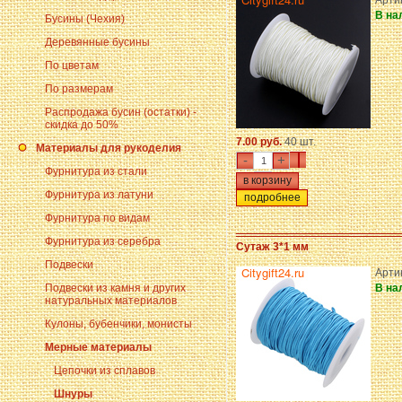
Артик
В на
Бусины (Чехия)
Деревянные бусины
По цветам
По размерам
Распродажа бусин (остатки) -
скидка до 50%
7.00 руб.
40 шт.
Материалы для рукоделия
-
+
Фурнитура из стали
Фурнитура из латуни
подробнее
Фурнитура по видам
Фурнитура из серебра
Сутаж 3*1 мм
Подвески
Артик
Подвески из камня и других
В на
натуральных материалов
Кулоны, бубенчики, монисты
Мерные материалы
Цепочки из сплавов
Шнуры