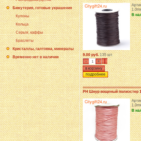
Артик
Бижутерия, готовые украшения
1.0m
В на
Кулоны
Кольца
Серьги, каффы
Браслеты
Кристаллы, галтовка, минералы
9.00 руб.
135 шт.
Временно нет в наличии
-
+
подробнее
PH Шнур вощеный полиэстер 
Артик
1.0m
В на