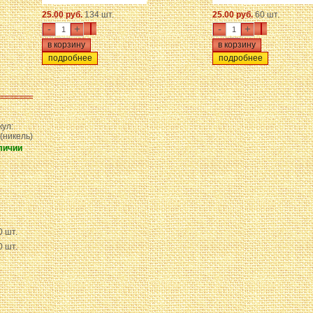
25.00 руб.
134 шт.
25.00 руб.
60 шт.
-
+
-
+
подробнее
подробнее
кул:
(никель)
личии
0 шт.
0 шт.