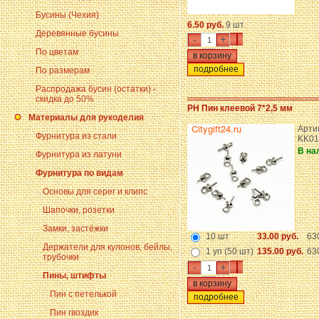
Бусины (Чехия)
6.50 руб.
9 шт.
Деревянные бусины
-
+
По цветам
подробнее
По размерам
Распродажа бусин (остатки) -
скидка до 50%
PH Пин клеевой 7*2,5 мм
Материалы для рукоделия
Арти
Фурнитура из стали
KK01
В на
Фурнитура из латуни
Фурнитура по видам
Основы для серег и клипс
Шапочки, розетки
Замки, застёжки
10 шт
33.00 руб.
63
Держатели для кулонов, бейлы,
1 уп (50 шт)
135.00 руб.
63
трубочки
-
+
Пины, штифты
Пин с петелькой
подробнее
Пин гвоздик