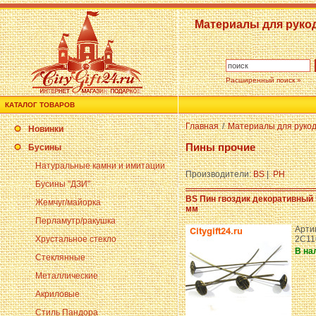
Материалы для руко
Расширенный поиск »
КАТАЛОГ ТОВАРОВ
Главная
/
Материалы для руко
Новинки
Пины прочие
Бусины
Натуральные камни и имитации
Производители:
BS
|
PH
Бусины "ДЗИ"
BS Пин гвоздик декоративный 
Жемчуг/майорка
мм
Перламутр/ракушка
Артик
Хрустальное стекло
2C11
В на
Стеклянные
Металлические
Акриловые
Стиль Пандора