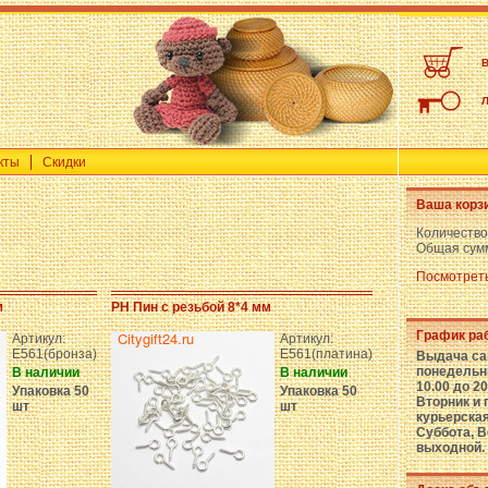
кты
Скидки
Ваша корз
Количество
Общая сум
Посмотреть
м
PH Пин с резьбой 8*4 мм
График ра
Артикул:
Артикул:
E561(бронза)
E561(платина)
Выдача са
понедельни
В наличии
В наличии
10.00 до 20
Упаковка 50
Упаковка 50
Вторник и 
шт
шт
курьерская
Суббота, В
выходной.