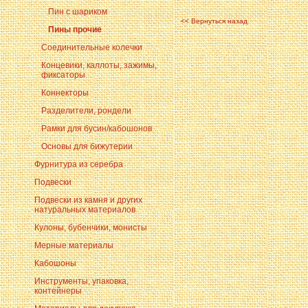
Пин с шариком
<< Вернуться назад
Пины прочие
Соединительные колечки
Концевики, каллоты, зажимы,
фиксаторы
Коннекторы
Разделители, рондели
Рамки для бусин/кабошонов
Основы для бижутерии
Фурнитура из серебра
Подвески
Подвески из камня и других
натуральных материалов
Кулоны, бубенчики, монисты
Мерные материалы
Кабошоны
Инструменты, упаковка,
контейнеры