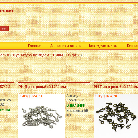
делия
Главная
Доставка и оплата
Как сделать заказ
Конта
делия
/
Фурнитура по видам
/
Пины, штифты
/
57*0,8
PH Пин с резьбой 10*4 мм
PH Пин с резьбой 8*4 м
Артикул:
ул: 25-
E562(никель)
02
В наличии
личии
Упаковка 50
шт