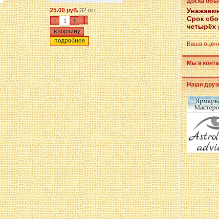
Доска объ
25.00 руб.
32 шт.
Уважаемы
Срок сбо
-
+
четырёх 
подробнее
Ваша оценк
Мы в конта
Наши друз