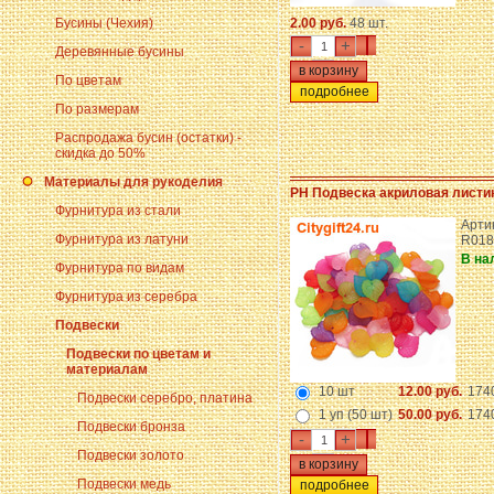
Бусины (Чехия)
2.00 руб.
48 шт.
-
+
Деревянные бусины
По цветам
подробнее
По размерам
Распродажа бусин (остатки) -
скидка до 50%
Материалы для рукоделия
PH Подвеска акриловая листи
Фурнитура из стали
Арти
Фурнитура из латуни
R018
В на
Фурнитура по видам
Фурнитура из серебра
Подвески
Подвески по цветам и
материалам
10 шт
12.00 руб.
174
Подвески серебро, платина
1 уп (50 шт)
50.00 руб.
174
Подвески бронза
-
+
Подвески золото
Подвески медь
подробнее