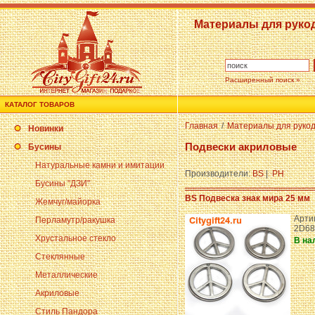
Материалы для руко
Расширенный поиск »
КАТАЛОГ ТОВАРОВ
Главная
/
Материалы для руко
Новинки
Подвески акриловые
Бусины
Натуральные камни и имитации
Производители:
BS
|
PH
Бусины "ДЗИ"
BS Подвеска знак мира 25 мм
Жемчуг/майорка
Артик
Перламутр/ракушка
2D68
Хрустальное стекло
В на
Стеклянные
Металлические
Акриловые
Стиль Пандора