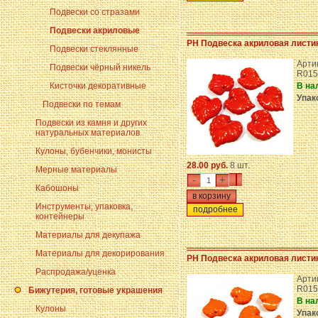
Подвески со стразами
Подвески акриловые
PH Подвеска акриловая листи
Подвески стеклянные
Арти
Подвески чёрный никель
R015
Кисточки декоративные
В на
Упак
Подвески по темам
Подвески из камня и других
натуральных материалов
Кулоны, бубенчики, монисты
28.00 руб.
8 шт.
Мерные материалы
-
+
Кабошоны
Инструменты, упаковка,
подробнее
контейнеры
Материалы для декупажа
Материалы для декорирования
PH Подвеска акриловая листи
Распродажа/уценка
Арти
R015
Бижутерия, готовые украшения
В на
Кулоны
Упак