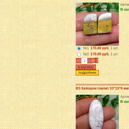
Арти
В на
№1
170.00 руб.
1 шт.
№2
170.00 руб.
1 шт.
-
+
подробнее
BS Кабошон говлит 33*15*6 мм
Арти
В на