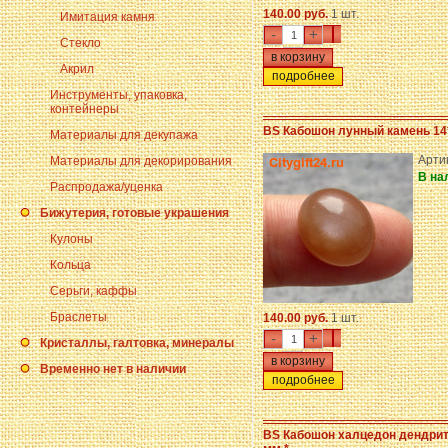
140.00 руб.
1 шт.
Имитация камня
-
+
Стекло
Акрил
подробнее
Инструменты, упаковка,
контейнеры
BS Кабошон лунный камень 14*
Материалы для декупажа
Арти
Материалы для декорирования
В на
Распродажа/уценка
Бижутерия, готовые украшения
Кулоны
Кольца
Серьги, каффы
Браслеты
140.00 руб.
1 шт.
-
+
Кристаллы, галтовка, минералы
Временно нет в наличии
подробнее
BS Кабошон халцедон дендрит