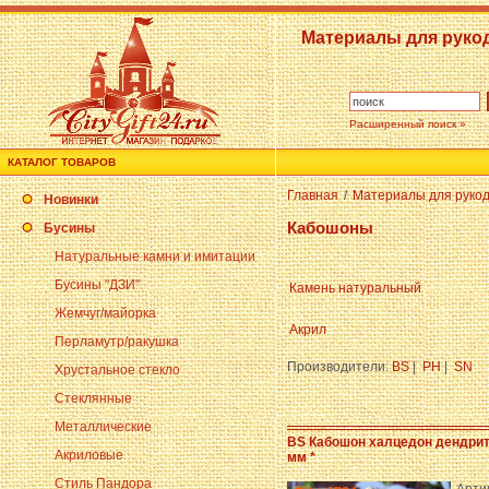
Материалы для руко
Расширенный поиск »
КАТАЛОГ ТОВАРОВ
Главная
/
Материалы для руко
Новинки
Кабошоны
Бусины
Натуральные камни и имитации
Бусины "ДЗИ"
Камень натуральный
Жемчуг/майорка
Акрил
Перламутр/ракушка
Производители:
BS
|
PH
|
SN
Хрустальное стекло
Стеклянные
Металлические
BS Кабошон халцедон дендрит 
Акриловые
мм *
Стиль Пандора