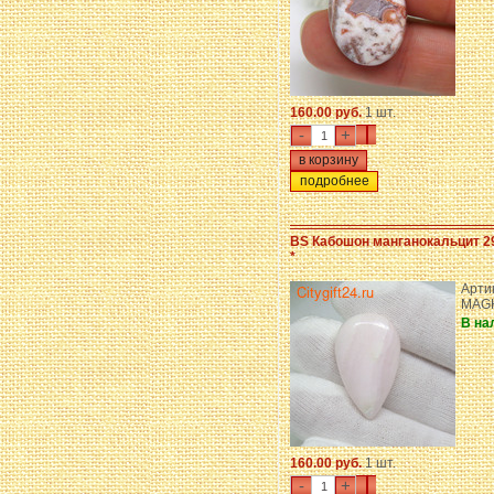
160.00 руб.
1 шт.
-
+
подробнее
BS Кабошон манганокальцит 2
*
Арти
MAG
В на
160.00 руб.
1 шт.
-
+