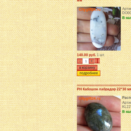
мм *
Арти
DO0
В на
140.00 руб.
1 шт.
-
+
подробнее
PH Кабошон лабрадор 22*30 м
Расп
Арти
KL22
В на