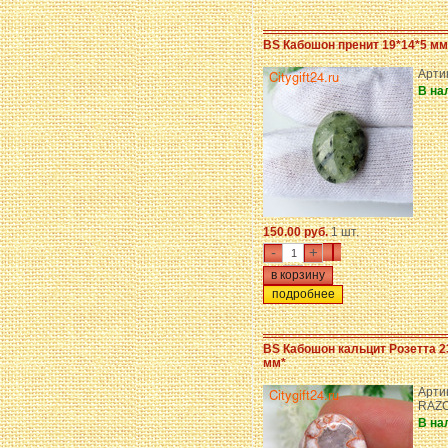
BS Кабошон пренит 19*14*5 мм
Арти
В на
150.00 руб.
1 шт.
-
+
подробнее
BS Кабошон кальцит Розетта 2
мм*
Арти
RAZ
В на