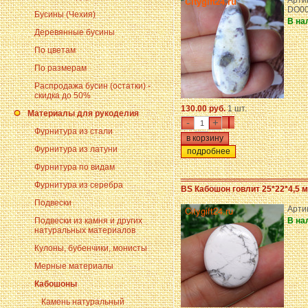
Арти
DO0
Бусины (Чехия)
В на
Деревянные бусины
По цветам
По размерам
Распродажа бусин (остатки) -
скидка до 50%
130.00 руб.
1 шт.
Материалы для рукоделия
-
+
Фурнитура из стали
Фурнитура из латуни
подробнее
Фурнитура по видам
Фурнитура из серебра
BS Кабошон говлит 25*22*4,5 м
Подвески
Арти
Подвески из камня и других
В на
натуральных материалов
Кулоны, бубенчики, монисты
Мерные материалы
Кабошоны
Камень натуральный