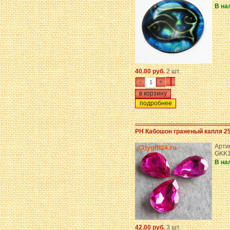
В на
40.00 руб.
2 шт.
-
+
подробнее
PH Кабошон граненый капля 2
Арти
GKK1
В на
42.00 руб.
3 шт.