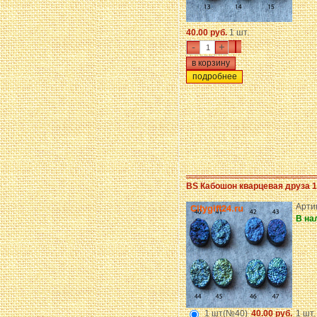
40.00 руб.
1 шт.
-
+
подробнее
BS Кабошон кварцевая друза 1
Арти
В на
1 шт(№40)
40.00 руб.
1 шт.