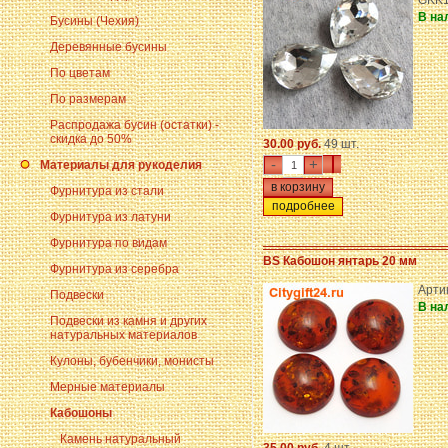
GKK1
В на
Бусины (Чехия)
Деревянные бусины
По цветам
По размерам
Распродажа бусин (остатки) -
скидка до 50%
30.00 руб.
49 шт.
-
+
Материалы для рукоделия
Фурнитура из стали
подробнее
Фурнитура из латуни
Фурнитура по видам
BS Кабошон янтарь 20 мм
Фурнитура из серебра
Арти
Подвески
В на
Подвески из камня и других
натуральных материалов
Кулоны, бубенчики, монисты
Мерные материалы
Кабошоны
Камень натуральный