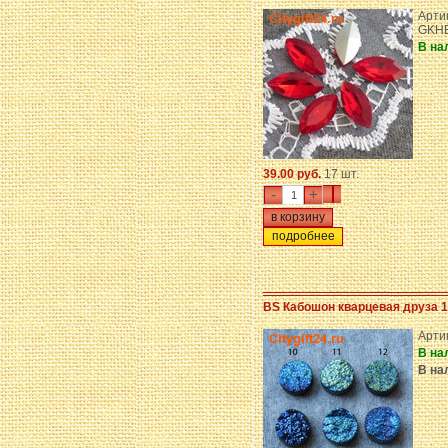
Арти
GKHE
В на
39.00 руб.
17 шт.
-
+
подробнее
BS Кабошон кварцевая друза 
Арти
В на
В на