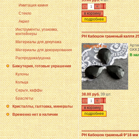
35.00 руб.
4 шт.
Имитация камня
-
+
Стекло
подробнее
Акрил
Инструменты, упаковка,
контейнеры
PH Кабошон граненый капля 2
Материалы для декупажа
Арти
GKK1
Материалы для декорирования
В на
Распродажа/уценка
Бижутерия, готовые украшения
Кулоны
Кольца
Серьги, каффы
38.00 руб.
39 шт.
Браслеты
-
+
Кристаллы, галтовка, минералы
подробнее
Временно нет в наличии
PH Кабошон граненый 9*18 мм