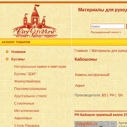
Материалы для руко
Расширенный поиск »
КАТАЛОГ ТОВАРОВ
Главная
/
Материалы для руко
Новинки
Кабошоны
Бусины
Натуральные камни и имитации
Бусины "ДЗИ"
Камень натуральный
Жемчуг/майорка
Акрил
Перламутр/ракушка
Производители:
BS
|
PH
|
SN
Хрустальное стекло
Стеклянные
Металлические
PH Кабошон граненый капля 2
Акриловые
Арти
Стиль Пандора