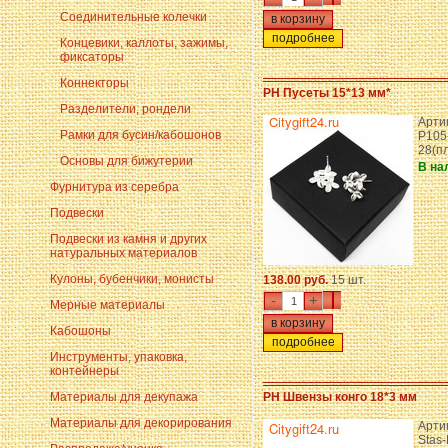
Соединительные колечки
подробнее
Концевики, каллоты, зажимы,
фиксаторы
Коннекторы
PH Пусеты 15*13 мм*
Разделители, рондели
Артик
Рамки для бусин/кабошонов
P105
28(п
Основы для бижутерии
В на
Фурнитура из серебра
Подвески
Подвески из камня и других
натуральных материалов
Кулоны, бубенчики, монисты
138.00 руб.
15 шт.
-
+
Мерные материалы
Кабошоны
подробнее
Инструменты, упаковка,
контейнеры
Материалы для декупажа
PH Швензы конго 18*3 мм
Материалы для декорирования
Арти
Stas-