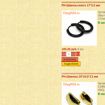
PH Швензы конго 17*2,5 мм
Арти
Stas-
17m
В на
185.00 руб.
6 шт.
-
+
подробнее
PH Швензы 19*10,5*13 мм
Арти
CHR0
05G)
В на