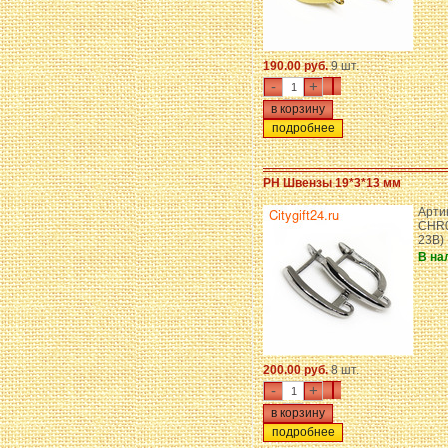
190.00 руб.
9 шт.
-
+
подробнее
PH Швензы 19*3*13 мм
Арти
CHR0
23B)
В на
200.00 руб.
8 шт.
-
+
подробнее