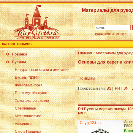
Материалы для руко
Расширенный поиск »
КАТАЛОГ ТОВАРОВ
Главная
/
Материалы для руко
Новинки
Основы для серег и кли
Бусины
Натуральные камни и имитации
Бусины "ДЗИ"
По видам
Жемчуг/майорка
Производители:
BS
|
PH
|
SN
|
Перламутр/ракушка
Хрустальное стекло
Стеклянные
PH Пусеты морская звезда 18*
мм *
Металлические
Артик
Акриловые
F809
В на
Стиль Пандора