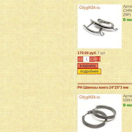
Арти
CHR0
29P)
В на
170.00 руб.
7 шт.
-
+
подробнее
PH Швензы конго 24*25*3 мм
Арти
I289
В на