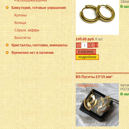
Распродажа/уценка
18mm
В на
Бижутерия, готовые украшения
Кулоны
Кольца
Серьги, каффы
Браслеты
145.00 руб.
6 шт.
-
+
Кристаллы, галтовка, минералы
Временно нет в наличии
подробнее
BS Пусеты 23*15 мм*
Арти
FG73
В на