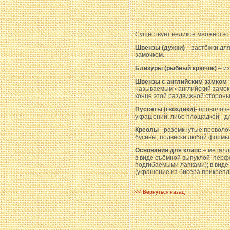
Существует великое множество 
Швензы (дужки)
– застёжки для
замочком.
Близуры (рыбный крючок)
– из
Швензы с английским замком
называемым «английский замок»
конце этой раздвижной стороны 
Пуссеты (гвоздики)
- проволоч
украшений, либо площадкой - д
Креолы
– разомкнутые проволоч
бусины, подвески любой формы.
Основания для клипс
– металл
в виде съёмной выпуклой перфо
подгибаемыми лапками); в виде
(украшение из бисера прикрепля
<< Вернуться назад