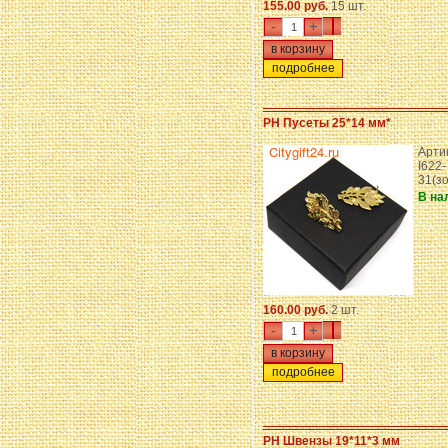
155.00 руб.
15 шт.
-
+
подробнее
PH Пусеты 25*14 мм*
Арти
I622-
31(з
В на
160.00 руб.
2 шт.
-
+
подробнее
PH Швензы 19*11*3 мм