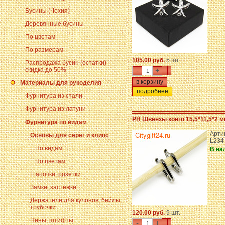
Бусины (Чехия)
Деревянные бусины
По цветам
По размерам
105.00 руб.
5 шт.
Распродажа бусин (остатки) -
скидка до 50%
-
+
Материалы для рукоделия
подробнее
Фурнитура из стали
Фурнитура из латуни
PH Швензы конго 15,5*11,5*2 
Фурнитура по видам
Арти
Основы для серег и клипс
L234
По видам
В на
По цветам
Шапочки, розетки
Замки, застёжки
Держатели для кулонов, бейлы,
трубочки
120.00 руб.
9 шт.
Пины, штифты
-
+