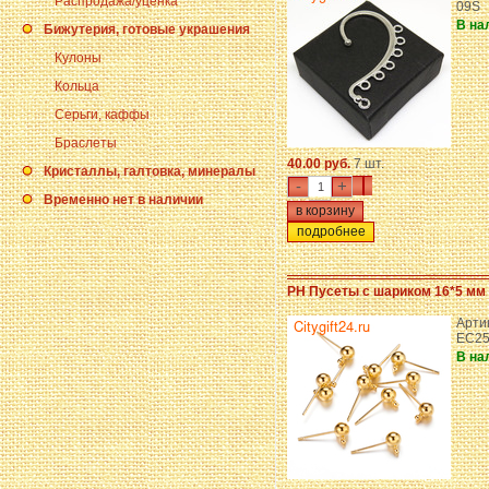
Распродажа/уценка
09S
В на
Бижутерия, готовые украшения
Кулоны
Кольца
Серьги, каффы
Браслеты
40.00 руб.
7 шт.
Кристаллы, галтовка, минералы
-
+
Временно нет в наличии
подробнее
PH Пусеты с шариком 16*5 мм
Арти
EC25
В на