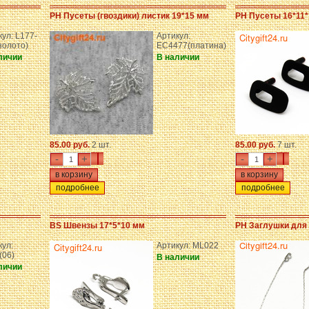
PH Пусеты (гвоздики) листик 19*15 мм
PH Пусеты 16*11
ул: L177-
Артикул:
золото)
EC4477(платина)
личии
В наличии
85.00 руб.
2 шт.
85.00 руб.
7 шт.
-
+
-
+
подробнее
подробнее
BS Швензы 17*5*10 мм
PH Заглушки для 
кул:
Артикул: ML022
(06)
В наличии
личии