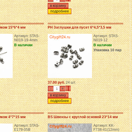
подробнее
иком 15*6*4 мм
PH Заглушки для пусет 6*4,5*3,5 мм
Артикул: STAS-
Артикул: STAS-
N019-19-4mm
N019-12
В наличии
В наличии
Упаковка 10 пар
37.00 руб.
24 шт.
-
+
подробнее
иком 4*7*15 мм
BS Швензы с круглой основой 23*14 мм
Артикул: STAS-
Артикул: KK-
E179-05B
F738-41(12mm)