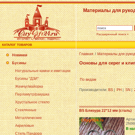
Материалы для руко
Расширенный поиск »
КАТАЛОГ ТОВАРОВ
Главная
/
Материалы для руко
Новинки
Основы для серег и кли
Бусины
Натуральные камни и имитации
Бусины "ДЗИ"
По видам
Жемчуг/майорка
Производители:
BS
|
PH
|
SN
|
Перламутр/ракушка
Хрустальное стекло
Стеклянные
BS Близура 22*12 мм (сталь)
Металлические
Арти
2N98
Акриловые
В на
Стиль Пандора