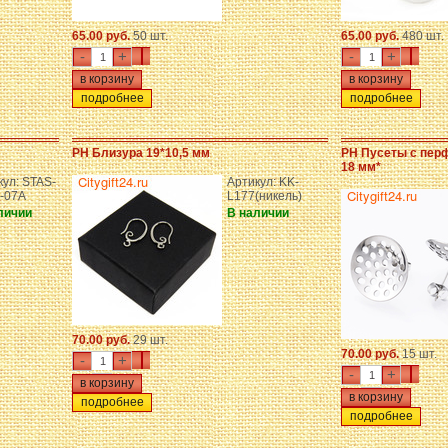
65.00 руб.
50 шт.
65.00 руб.
480 шт.
-
+
-
+
подробнее
подробнее
PH Близура 19*10,5 мм
PH Пусеты с пер
18 мм*
кул: STAS-
Артикул: KK-
-07A
L177(никель)
личии
В наличии
70.00 руб.
29 шт.
70.00 руб.
15 шт.
-
+
-
+
подробнее
подробнее