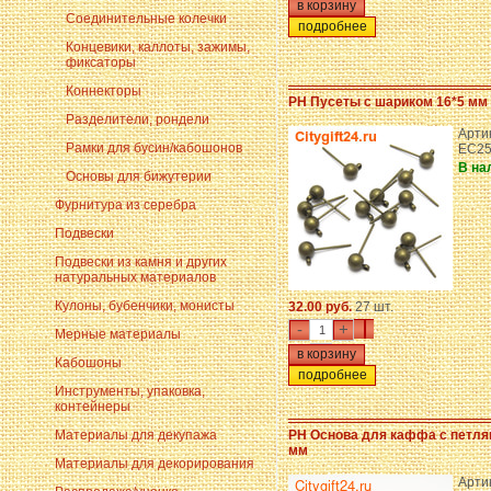
Соединительные колечки
подробнее
Концевики, каллоты, зажимы,
фиксаторы
Коннекторы
PH Пусеты с шариком 16*5 мм
Разделители, рондели
Арти
Рамки для бусин/кабошонов
EC25
В на
Основы для бижутерии
Фурнитура из серебра
Подвески
Подвески из камня и других
натуральных материалов
Кулоны, бубенчики, монисты
32.00 руб.
27 шт.
-
+
Мерные материалы
Кабошоны
подробнее
Инструменты, упаковка,
контейнеры
Материалы для декупажа
PH Основа для каффа с петля
мм
Материалы для декорирования
Арти