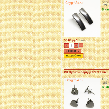
Арти
L238
В на
50.00 руб.
8 шт.
-
+
подробнее
PH Пусеты сердце 9*9*12 мм
Арти
I183
В на