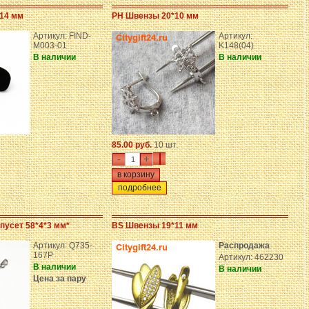
*14 мм
PH Швензы 20*10 мм
Артикул: FIND-
Артикул:
M003-01
K148(04)
В наличии
В наличии
85.00 руб.
10 шт.
-
+
подробнее
пусет 58*4*3 мм*
BS Швензы 19*11 мм
Артикул: Q735-
Распродажа
167P
Артикул: 462230
В наличии
В наличии
Цена за пару