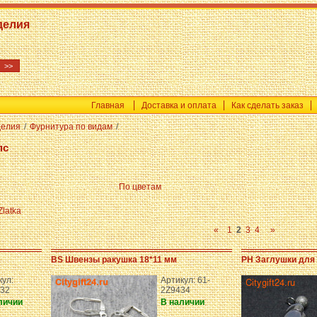
делия
Главная
Доставка и оплата
Как сделать заказ
делия
/
Фурнитура по видам
/
пс
По цветам
Zlatka
«
1
2
3
4
»
BS Швензы ракушка 18*11 мм
PH Заглушки для 
кул:
Артикул: 61-
32
2Z9434
личии
В наличии