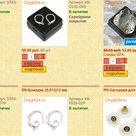
кул: STAS-
Артикул: KK-
O131-09S
личии
В наличии
Серебряное
покрытие
50.00 руб.
65 шт.
85.00 руб.
51.00 р
Скидка 40%
-
+
-
+
подробнее
подробнее
PH Близура 15,5*11*2 мм
PH Заглушки для 
кул: STAS-
Артикул: KK-
-07P
F828-02P
личии
В наличии