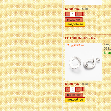
60.00 руб.
15 шт.
-
+
подробнее
PH Пусеты 18*12 мм
Арти
Q231
В на
65.00 руб.
10 шт.
-
+
подробнее