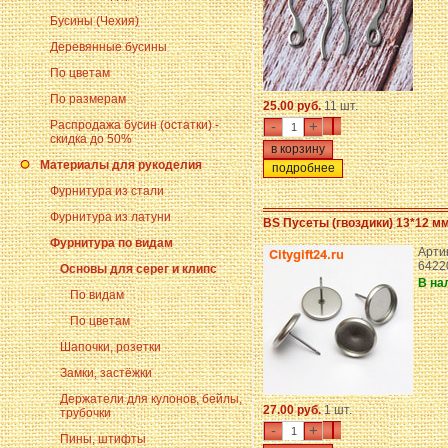
Бусины (Чехия)
Деревянные бусины
По цветам
По размерам
25.00 руб.
11 шт.
Распродажа бусин (остатки) -
-
+
скидка до 50%
Материалы для рукоделия
подробнее
Фурнитура из стали
Фурнитура из латуни
BS Пусеты (гвоздики) 13*12 м
Фурнитура по видам
Арти
6422
Основы для серег и клипс
В на
По видам
По цветам
Шапочки, розетки
Замки, застёжки
Держатели для кулонов, бейлы,
27.00 руб.
1 шт.
трубочки
-
+
Пины, штифты