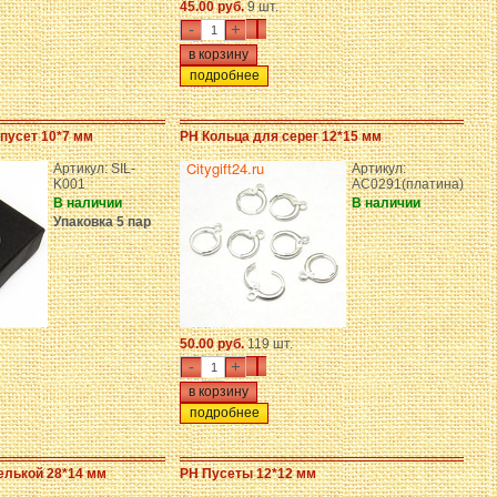
45.00 руб.
9 шт.
-
+
подробнее
пусет 10*7 мм
PH Кольца для серег 12*15 мм
Артикул: SIL-
Артикул:
K001
AC0291(платина)
В наличии
В наличии
Упаковка 5 пар
50.00 руб.
119 шт.
-
+
подробнее
елькой 28*14 мм
PH Пусеты 12*12 мм