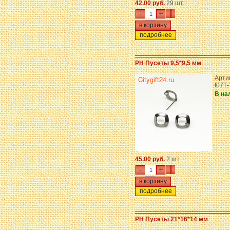
42.00 руб.
29 шт.
-
+
подробнее
PH Пусеты 9,5*9,5 мм
Арти
I071
В на
45.00 руб.
2 шт.
-
+
подробнее
PH Пусеты 21*16*14 мм