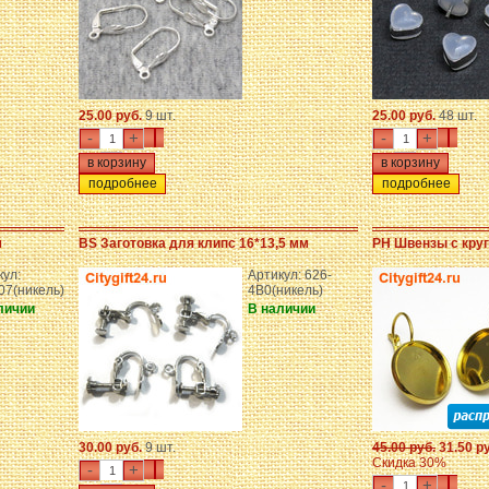
25.00 руб.
9 шт.
25.00 руб.
48 шт.
-
+
-
+
подробнее
подробнее
м
BS Заготовка для клипс 16*13,5 мм
PH Швензы с круг
кул:
Артикул: 626-
07(никель)
4B0(никель)
личии
В наличии
30.00 руб.
9 шт.
45.00 руб.
31.50 р
Скидка 30%
-
+
-
+