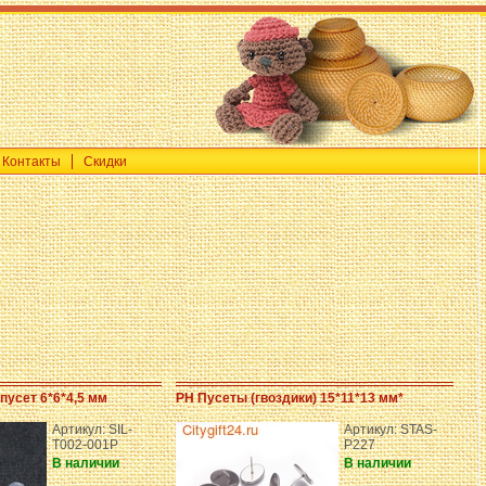
Контакты
Скидки
пусет 6*6*4,5 мм
PH Пусеты (гвоздики) 15*11*13 мм*
Артикул: SIL-
Артикул: STAS-
T002-001P
P227
В наличии
В наличии