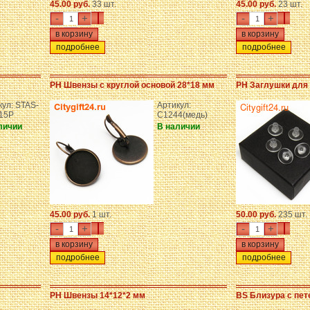
45.00 руб.
33 шт.
45.00 руб.
23 шт.
-
+
-
+
подробнее
подробнее
PH Швензы с круглой основой 28*18 мм
PH Заглушки для 
кул: STAS-
Артикул:
-15P
C1244(медь)
личии
В наличии
45.00 руб.
1 шт.
50.00 руб.
235 шт.
-
+
-
+
подробнее
подробнее
PH Швензы 14*12*2 мм
BS Близура с пет