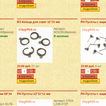
подробнее
подробнее
BS Кольца для серег 11*15 мм
PH Пусеты с шар
кул:
Артикул:
4(бронза)
AC0291(бронза)
личии
В наличии
33.00 руб.
21 шт.
33.00 руб.
8 шт.
-
+
-
+
подробнее
подробнее
ми 58*34
PH Пусеты 22*11*12 мм
PH Пусеты с шар
Артикул: STAS-
кул: N176-
L238-072P