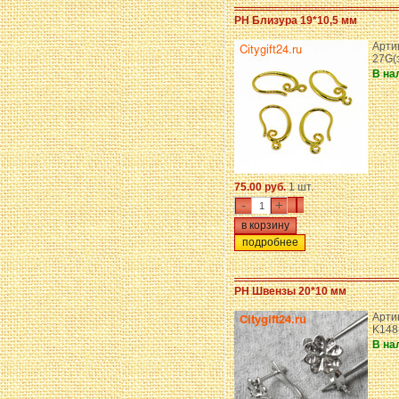
PH Близура 19*10,5 мм
Артик
27G(
В на
75.00 руб.
1 шт.
-
+
подробнее
PH Швензы 20*10 мм
Арти
K148
В на