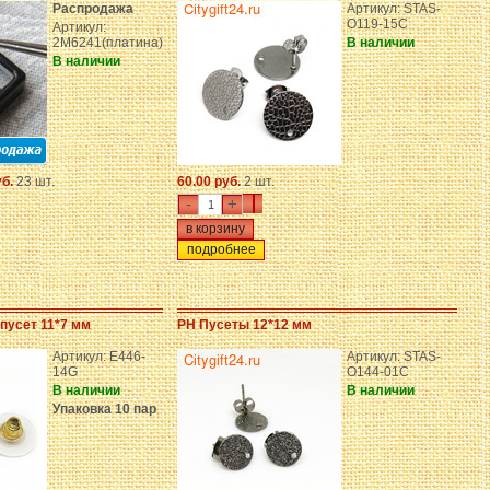
Распродажа
Артикул: STAS-
O119-15C
Артикул:
2M6241(платина)
В наличии
В наличии
уб.
23 шт.
60.00 руб.
2 шт.
-
+
подробнее
пусет 11*7 мм
PH Пусеты 12*12 мм
Артикул: E446-
Артикул: STAS-
14G
O144-01C
В наличии
В наличии
Упаковка 10 пар