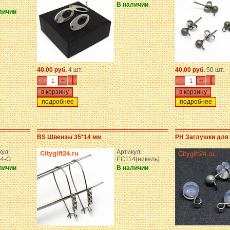
В наличии
личии
40.00 руб.
4 шт.
40.00 руб.
50 шт.
-
+
-
+
подробнее
подробнее
BS Швензы 35*14 мм
PH Заглушки для 
кул:
Артикул:
4-G
EC114(никель)
личии
В наличии