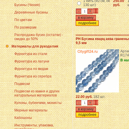
1 нить (40 см, ок
250.00
Бусины (Чехия)
130 шт)
руб.
-
+
Деревянные бусины
По цветам
подробнее
По размерам
Распродажа бусин (остатки) -
скидка до 50%
PH Бусина кварц аква граненый
9,5 мм
Материалы для рукоделия
Арти
Фурнитура из стали
R17
В на
Фурнитура из латуни
Фурнитура по видам
Фурнитура из серебра
Подвески
Подвески из камня и других
натуральных материалов
22.00 руб.
182 шт.
-
+
Кулоны, бубенчики, монисты
Мерные материалы
подробнее
Кабошоны
Инструменты, упаковка,