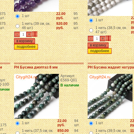
375
22.00
95
1 шт
шт.
руб.
шт.
2
1 шт
р
375
1 нить (39 см, ок.
920.00
95
шт.
46 шт)
руб.
шт.
1 нить (38,5 см, ок.
8
47 шт)
р
-
+
-
+
подробнее
подробнее
мм
PH Бусина диоптаз 8 мм
PH Бусина жадеит натур
Артикул:
кул:
E569-Q01
Q-10D
В наличии
личии
22.00
94
22
1 шт
1 шт
1175
руб.
шт.
ру
шт.
1 нить (37,5 см, ок.
850.00
94
1 нить (39,5 см, ок.
11