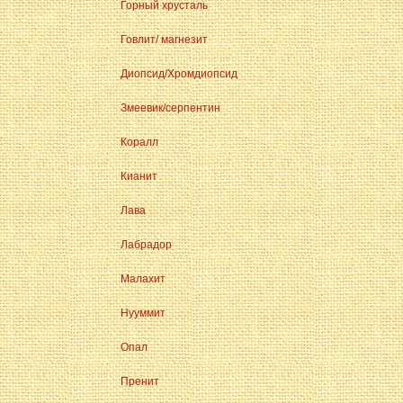
Горный хрусталь
Говлит/ магнезит
Диопсид/Хромдиопсид
Змеевик/серпентин
Коралл
Кианит
Лава
Лабрадор
Малахит
Нууммит
Опал
Пренит