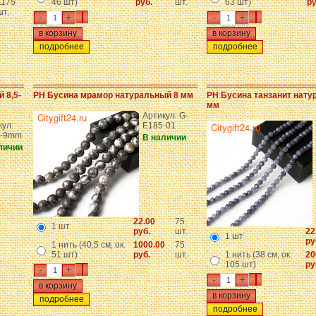
1175
46 шт)
руб.
шт.
63 шт)
ру
шт.
-
+
-
+
подробнее
подробнее
 8,5-
PH Бусина мрамор натуральный 8 мм
PH Бусина танзанит нату
мм
Артикул: G-
кул:
E185-01
4-9mm
В наличии
личии
22.00
75
1 шт
руб.
шт.
22
1 шт
ру
1 нить (40,5 см, ок.
1000.00
75
51 шт)
руб.
шт.
1 нить (38 см, ок.
20
105 шт)
ру
-
+
-
+
подробнее
подробнее