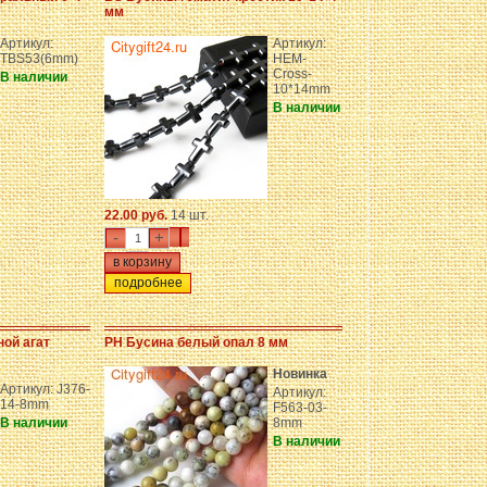
мм
Артикул:
Артикул:
TBS53(6mm)
HEM-
Cross-
В наличии
10*14mm
В наличии
22.00 руб.
14 шт.
-
+
подробнее
ой агат
PH Бусина белый опал 8 мм
Новинка
Артикул: J376-
Артикул:
14-8mm
F563-03-
В наличии
8mm
В наличии