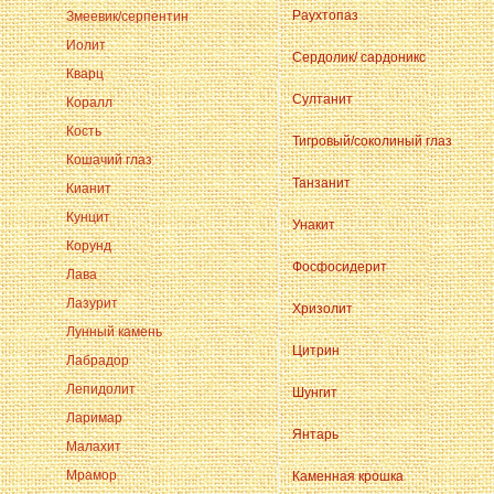
Раухтопаз
Змеевик/серпентин
Иолит
Сердолик/ сардоникс
Кварц
Султанит
Коралл
Кость
Тигровый/соколиный глаз
Кошачий глаз
Танзанит
Кианит
Кунцит
Унакит
Корунд
Фосфосидерит
Лава
Лазурит
Хризолит
Лунный камень
Цитрин
Лабрадор
Лепидолит
Шунгит
Ларимар
Янтарь
Малахит
Мрамор
Каменная крошка