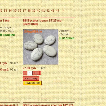
32
33
34
35
36
37
38
39
40
41
42
43
44
»
ит 8 мм
BS Бусина говлит 35*25 мм
(имитация)
Артикул:
M369-03A
Артикул:
2S5549
В наличии
В наличии
0 руб.
91 шт.
22.00 руб.
10 шт.
00 руб.
91 шт.
-
+
подробнее
уральный 6~7
BS Бусины гематит крестик 10*14*4