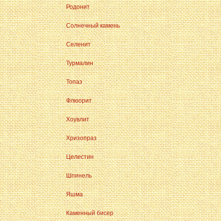
Родонит
Солнечный камень
Селенит
Турмалин
Топаз
Флюорит
Хоувлит
Хризопраз
Целестин
Шпинель
Яшма
Каменный бисер