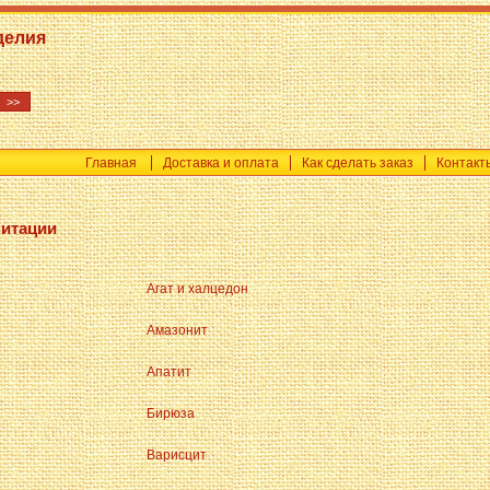
делия
Главная
Доставка и оплата
Как сделать заказ
Контакт
митации
Агат и халцедон
Амазонит
Апатит
Бирюза
Варисцит