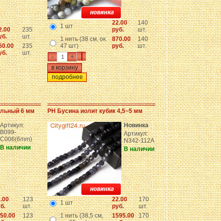
22.00
140
1 шт
2.00
235
руб.
шт.
уб.
шт.
1 нить (38 см, ок.
870.00
140
60.00
235
47 шт)
руб.
шт.
уб.
шт.
-
+
подробнее
альный 6 мм
PH Бусина иолит кубик 4,5~5 мм
Артикул:
Новинка
B099-
Артикул:
C006(6mm)
N342-112A
В наличии
В наличии
.00
123
22.00
170
1 шт
б.
шт.
руб.
шт.
50.00
123
1 нить (38,5 см,
1595.00
170