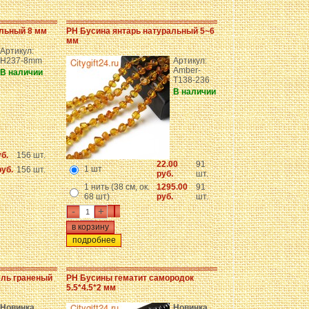
альный 8 мм
PH Бусина янтарь натуральный 5~6
мм
Артикул:
H237-8mm
Артикул:
Amber-
В наличии
T138-236
В наличии
уб.
156 шт.
22.00
91
1 шт
руб.
156 шт.
руб.
шт.
1 нить (38 см, ок.
1295.00
91
68 шт)
руб.
шт.
-
+
подробнее
ель граненый
PH Бусины гематит самородок
5.5*4.5*2 мм
Новинка
Новинка