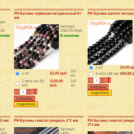
PH Бусина турмалин натуральный 6+
PH Бусина шунгит натур
мм
кул:
-
Артикул:
18
I162-01-6mm
личии
В наличии
1 шт
22.00 р
167
1 шт
22.00 руб.
1 нить (38 см)
850.00 
шт.
-
+
1 нить (ок. 62
1150.00
167
шт)
руб.
шт.
-
+
подробнее
подробнее
 8 мм
PH Бусины гематит рондель 4*2 мм
PH Бусины гематит ронд
3*2 мм
кул:
Артикул:
-A01-
L485-