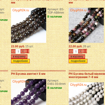
мм
мм
кул:
Артикул: BS-
5mm-
TOP-AB8mm
В наличии
личии
22.00 руб.
15 шт.
22.00 руб.
26 шт.
-
+
-
+
подробнее
подробнее
PH Бусина аметист 8 мм
PH Бусина белый кружевн
многогранник 7~8 мм
кул:
Артикул:
-
E481-03-8mm
m
В наличии
личии