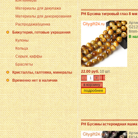
контейнеры
Материалы для декупажа
PH Бусина тигровый глаз 8 мм
Материалы для декорирования
Арти
Распродажа/уценка
G212
8mm-
Бижутерия, готовые украшения
В на
Кулоны
Кольца
Серьги, каффы
Браслеты
22.00 руб.
10 шт.
Кристаллы, галтовка, минералы
-
+
Временно нет в наличии
подробнее
PH Бусины астероидная яшма
Арти
F814