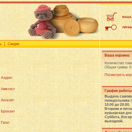
ВАША
ЛИЧН
ы
Скидки
Ваша корзина:
Количество тов
Общая сумма:
0
Посмотреть кор
Азурит
Аметист
График работы
Выдача самовы
Ангелит
понедельника п
10.00 до 20.00.
Вторник и пятн
Бронзит
курьерская дос
Суббота, Воскр
выходной.
Гагат