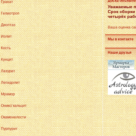
Доска объявле
Гранат
Уважаемые п
Срок сборки
Гелиотроп
четырёх раб
Диоптаз
Ваша оценка са
Иолит
Мы в контакте
Кость
Наши друзья
Кунцит
Лазурит
Лепидолит
Мрамор
Оникс/ кальцит
Окаменелости
Пурпурит