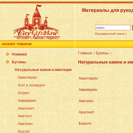
Материалы для руко
Расширенный поиск »
КАТАЛОГ ТОВАРОВ
Главная
/
Бусины
/
Новинки
Натуральные камни и и
Бусины
Натуральные камни и имитации
Авантюрин
Авантюрин
Агат и халцедон
Аквамарин
Азурит
Аквамарин
Аметрин
Амазонит
Арагонит
Аметист
Берилл
Аметрин
Апатит