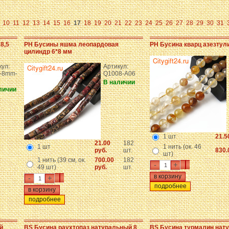
10
11
12
13
14
15
16
17
18
19
20
21
22
23
24
25
26
27
28
29
30
31
8,5
PH Бусины яшма леопардовая
PH Бусина кварц азезтул
цилиндр 6*8 мм
кул:
Артикул:
-8mm-
Q1008-A06
В наличии
личии
1 шт
21.5
21.00
182
1 шт
1 нить (ок. 46
руб.
шт.
830.
шт)
1 нить (39 см, ок.
700.00
182
-
+
49 шт)
руб.
шт.
-
+
подробнее
подробнее
й
BS Бусина раухтопаз натуральный 8
BS Бусина турмалин нат