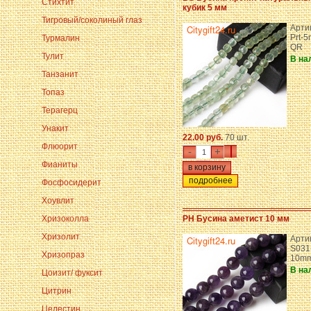
Стихтит
кубик 5 мм
Тигровый/соколиный глаз
Арти
Prt-
Турмалин
QR
Тулит
В на
Танзанит
Топаз
Терагерц
Унакит
22.00 руб.
70 шт.
Флюорит
-
+
Фианиты
подробнее
Фосфосидерит
Хоувлит
Хризоколла
PH Бусина аметист 10 мм
Хризолит
Арти
S031
Хризопраз
10m
В на
Цоизит/ фуксит
Цитрин
Целестин