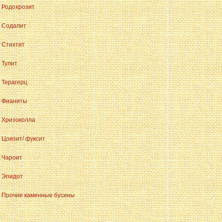
Родохрозит
Содалит
Стихтит
Тулит
Терагерц
Фианиты
Хризоколла
Цоизит/ фуксит
Чароит
Эпидот
Прочие каменные бусины