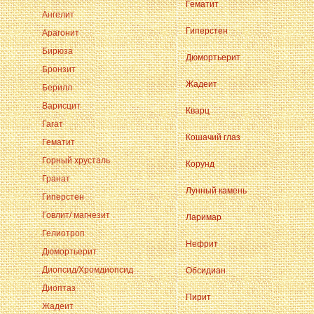
Гематит
Ангелит
Гиперстен
Арагонит
Бирюза
Дюмортьерит
Бронзит
Жадеит
Берилл
Варисцит
Кварц
Гагат
Кошачий глаз
Гематит
Горный хрусталь
Корунд
Гранат
Лунный камень
Гиперстен
Говлит/ магнезит
Ларимар
Гелиотроп
Нефрит
Дюмортьерит
Диопсид/Хромдиопсид
Обсидиан
Диоптаз
Пирит
Жадеит