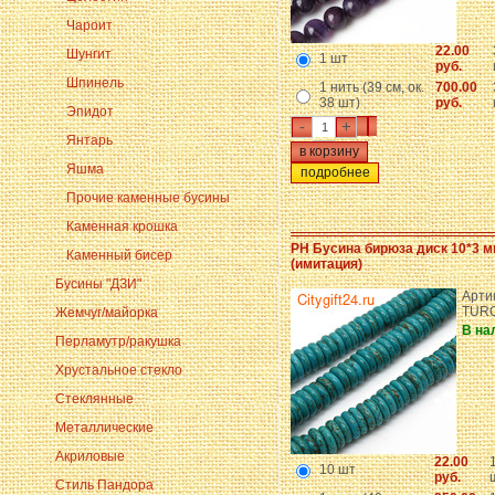
Чароит
22.00
Шунгит
1 шт
руб.
Шпинель
1 нить (39 см, ок.
700.00
38 шт)
руб.
Эпидот
-
+
Янтарь
Яшма
подробнее
Прочие каменные бусины
Каменная крошка
PH Бусина бирюза диск 10*3 
Каменный бисер
(имитация)
Бусины "ДЗИ"
Арти
TUR
Жемчуг/майорка
В на
Перламутр/ракушка
Хрустальное стекло
Стеклянные
Металлические
Акриловые
22.00
10 шт
руб.
Стиль Пандора