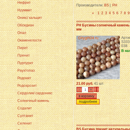
Нефрит
Производители:
BS
|
PH
Нууммит
«
1
2
3
4
5
6
7
8
9
Оникс/ кальцит
Обсидиан
PH Бусины солнечный камень 
мм
Опал
Арти
Окаменелости
S333
038
Пирит
В на
Пренит
Пурпурит
Раухтопаз
Родонит
21.00 руб.
41 шт.
Родохрозит
-
+
Сердолик/ сардоникс
Солнечный камень
подробнее
Содалит
Султанит
Селенит
BS Бусина пренит натуральны