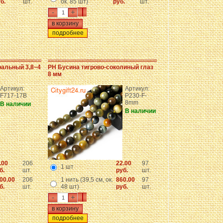
б.
шт.
ок. 85 шт)
руб.
шт.
-
+
подробнее
ральный 3,8~4
PH Бусина тигрово-соколиный глаз
8 мм
Артикул:
Артикул:
F717-17B
P230-F-
8mm
В наличии
В наличии
.00
206
22.00
97
1 шт
б.
шт.
руб.
шт.
00.00
206
1 нить (39,5 см, ок.
860.00
97
б.
шт.
48 шт)
руб.
шт.
-
+
подробнее