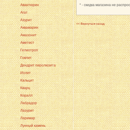
Авантюрин
* - скидка магазина не распро
Агат
Азурит
<< Вернуться назад
Аквамарин
Амазонит
Аметист
Гелиотроп
Говлит
Дендрит пиролюзита
Иолит
Кальцит
Кварц
Коралл
Лабрадор
Лазурит
Ларимар
Лунный камень