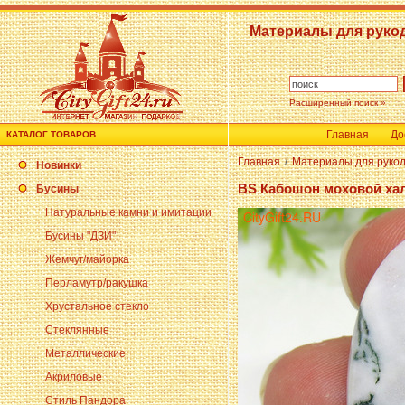
Материалы для руко
Расширенный поиск »
Главная
До
КАТАЛОГ ТОВАРОВ
Главная
/
Материалы для руко
Новинки
BS Кабошон моховой хал
Бусины
Натуральные камни и имитации
Бусины "ДЗИ"
Жемчуг/майорка
Перламутр/ракушка
Хрустальное стекло
Стеклянные
Металлические
Акриловые
Стиль Пандора