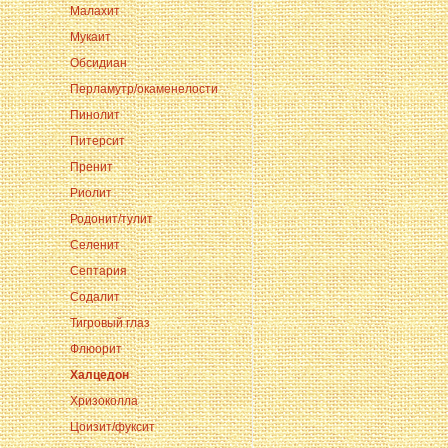
Малахит
Мукаит
Обсидиан
Перламутр/окаменелости
Пинолит
Питерсит
Пренит
Риолит
Родонит/тулит
Селенит
Септария
Содалит
Тигровый глаз
Флюорит
Халцедон
Хризоколла
Цоизит/фуксит