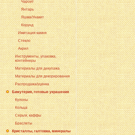
Чароит
Янтарь
Яшма/Унакит
Корунд
Имитация камня
Стекло
Акрил
Инструменты, упаковка,
контейнеры
Материалы для декупажа
Материалы для декорирования
Распродажа/уценка
Бижутерия, готовые украшения
Кулоны
Кольца
Серьги, каффы
Браслеты
Кристаллы, галтовка, минералы