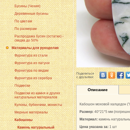
Бусины (Чехия)
Деревянные бусины
По цветам
По размерам
Распродажа бусин (остатки) -
скидка до 50%
Материалы для рукоделия
Фурнитура из стали
Фурнитура из латуни
Фурнитура по видам
Поделиться
с друзьями:
Фурнитура из серебра
Подвески
Описание
Подвески из камня и других
натуральных материалов
Кабошон моховой халцедон ("м
Кулоны, бубенчики, монисты
Размер:
40*21*5 мм
(погрешно
Мерные материалы
Материал:
камень натуральн
Кабошоны
Цена указана за:
1 шт
Камень натуральный