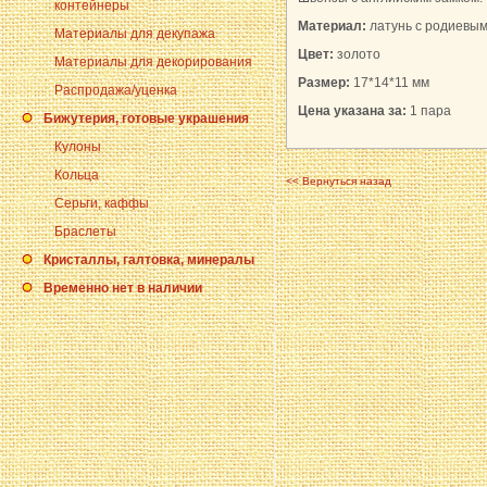
контейнеры
Материал:
латунь с родиевы
Материалы для декупажа
Цвет:
золото
Материалы для декорирования
Размер:
17*14*11 мм
Распродажа/уценка
Цена указана за:
1 пара
Бижутерия, готовые украшения
Кулоны
Кольца
<< Вернуться назад
Серьги, каффы
Браслеты
Кристаллы, галтовка, минералы
Временно нет в наличии