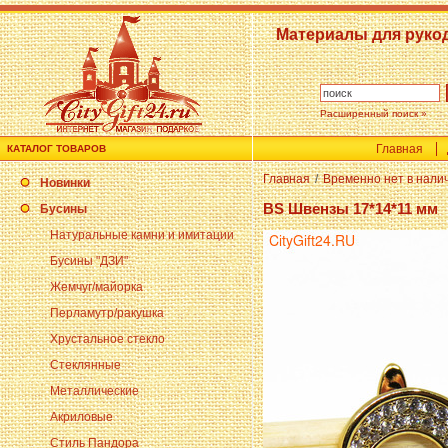
Материалы для руко
Расширенный поиск »
Главная
КАТАЛОГ ТОВАРОВ
Главная
/
Временно нет в нали
Новинки
BS Швензы 17*14*11 мм
Бусины
Натуральные камни и имитации
Бусины "ДЗИ"
Жемчуг/майорка
Перламутр/ракушка
Хрустальное стекло
Стеклянные
Металлические
Акриловые
Стиль Пандора