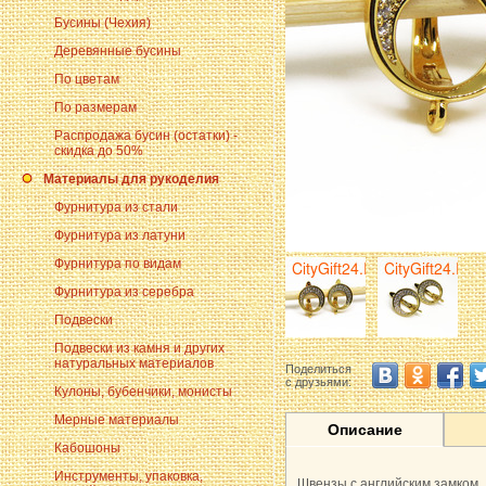
Бусины (Чехия)
Деревянные бусины
По цветам
По размерам
Распродажа бусин (остатки) -
скидка до 50%
Материалы для рукоделия
Фурнитура из стали
Фурнитура из латуни
Фурнитура по видам
Фурнитура из серебра
Подвески
Подвески из камня и других
натуральных материалов
Поделиться
с друзьями:
Кулоны, бубенчики, монисты
Мерные материалы
Описание
Кабошоны
Инструменты, упаковка,
Швензы с английским замком.