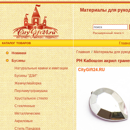
Материалы для руко
Расширенный поиск »
Главн
КАТАЛОГ ТОВАРОВ
Главная
/
Материалы для руко
Новинки
PH Кабошон акрил гране
Бусины
Натуральные камни и имитации
Бусины "ДЗИ"
Жемчуг/майорка
Перламутр/ракушка
Хрустальное стекло
Стеклянные
Металлические
Акриловые
Стиль Пандора