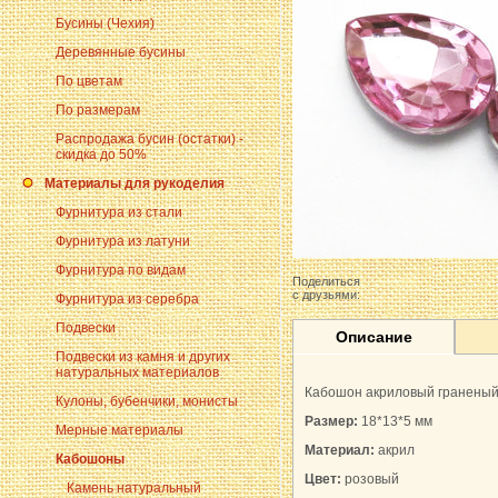
Бусины (Чехия)
Деревянные бусины
По цветам
По размерам
Распродажа бусин (остатки) -
скидка до 50%
Материалы для рукоделия
Фурнитура из стали
Фурнитура из латуни
Фурнитура по видам
Поделиться
с друзьями:
Фурнитура из серебра
Подвески
Описание
Подвески из камня и других
натуральных материалов
Кабошон акриловый граненый 
Кулоны, бубенчики, монисты
Размер:
18*13*5 мм
Мерные материалы
Материал:
акрил
Кабошоны
Цвет:
розовый
Камень натуральный