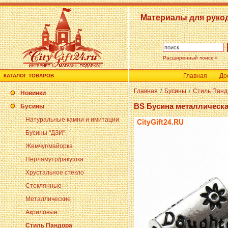
Материалы для руко
Расширенный поиск »
Главная
До
КАТАЛОГ ТОВАРОВ
Главная
/
Бусины
/
Стиль Панд
Новинки
BS Бусина металлическая
Бусины
Натуральные камни и имитации
Бусины "ДЗИ"
Жемчуг/майорка
Перламутр/ракушка
Хрустальное стекло
Стеклянные
Металлические
Акриловые
Стиль Пандора