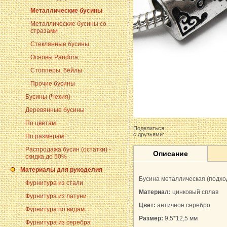
Металлические бусины
Металлические бусины со
стразами
Стеклянные бусины
Основы Pandora
Стопперы, бейлы
Прочие бусины
Бусины (Чехия)
Деревянные бусины
По цветам
Поделиться
с друзьями:
По размерам
Распродажа бусин (остатки) -
Описание
скидка до 50%
Материалы для рукоделия
Бусина металлическая (подхо
Фурнитура из стали
Материал:
цинковый сплав
Фурнитура из латуни
Цвет:
античное серебро
Фурнитура по видам
Размер:
9,5*12,5 мм
Фурнитура из серебра