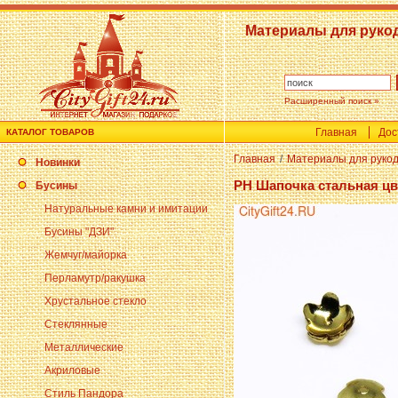
Материалы для руко
Расширенный поиск »
Главная
Дос
КАТАЛОГ ТОВАРОВ
Главная
/
Материалы для руко
Новинки
PH Шапочка стальная цве
Бусины
Натуральные камни и имитации
Бусины "ДЗИ"
Жемчуг/майорка
Перламутр/ракушка
Хрустальное стекло
Стеклянные
Металлические
Акриловые
Стиль Пандора