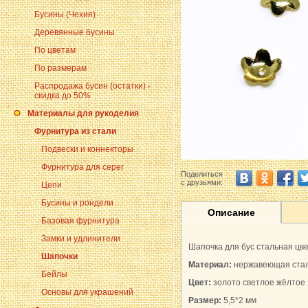
Бусины (Чехия)
Деревянные бусины
По цветам
По размерам
Распродажа бусин (остатки) -
скидка до 50%
Материалы для рукоделия
Фурнитура из стали
Подвески и коннекторы
Фурнитура для серег
Поделиться
с друзьями:
Цепи
Бусины и рондели
Описание
Базовая фурнитура
Замки и удлинители
Шапочка для бус стальная цве
Шапочки
Материал:
нержавеющая стал
Бейлы
Цвет:
золото светлое жёлтое
Основы для украшений
Размер:
5,5*2 мм