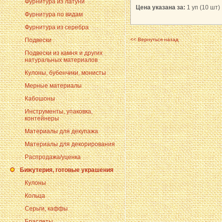
Фурнитура из латуни
Цена указана за:
1 уп (10 шт)
Фурнитура по видам
Фурнитура из серебра
Подвески
<< Вернуться назад
Подвески из камня и других
натуральных материалов
Кулоны, бубенчики, монисты
Мерные материалы
Кабошоны
Инструменты, упаковка,
контейнеры
Материалы для декупажа
Материалы для декорирования
Распродажа/уценка
Бижутерия, готовые украшения
Кулоны
Кольца
Серьги, каффы
Браслеты