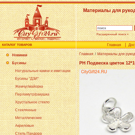
Материалы для руко
Расширенный поиск »
Главная
Дос
КАТАЛОГ ТОВАРОВ
Главная
/
Материалы для руко
Новинки
PH Подвеска цветок 12*1
Бусины
Натуральные камни и имитации
Бусины "ДЗИ"
Жемчуг/майорка
Перламутр/ракушка
Хрустальное стекло
Стеклянные
Металлические
Акриловые
Стиль Пандора