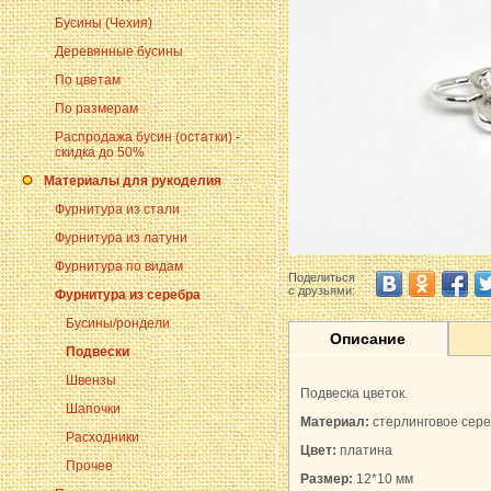
Бусины (Чехия)
Деревянные бусины
По цветам
По размерам
Распродажа бусин (остатки) -
скидка до 50%
Материалы для рукоделия
Фурнитура из стали
Фурнитура из латуни
Фурнитура по видам
Поделиться
с друзьями:
Фурнитура из серебра
Бусины/рондели
Описание
Подвески
Швензы
Подвеска цветок.
Шапочки
Материал:
стерлинговое сер
Расходники
Цвет:
платина
Прочее
Размер:
12*10 мм