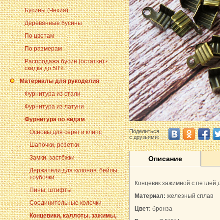
Бусины (Чехия)
Деревянные бусины
По цветам
По размерам
Распродажа бусин (остатки) -
скидка до 50%
Материалы для рукоделия
Фурнитура из стали
Фурнитура из латуни
Фурнитура по видам
Поделиться
Основы для серег и клипс
с друзьями:
Шапочки, розетки
Замки, застёжки
Описание
Держатели для кулонов, бейлы,
трубочки
Концевик зажимной с петлей д
Пины, штифты
Материал:
железный сплав
Соединительные колечки
Цвет:
бронза
Концевики, каллоты, зажимы,