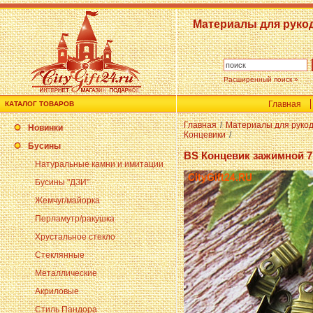
Материалы для руко
Расширенный поиск »
Главная
КАТАЛОГ ТОВАРОВ
Главная
/
Материалы для руко
Новинки
Концевики
/
Бусины
BS Концевик зажимной 7
Натуральные камни и имитации
Бусины "ДЗИ"
Жемчуг/майорка
Перламутр/ракушка
Хрустальное стекло
Стеклянные
Металлические
Акриловые
Стиль Пандора