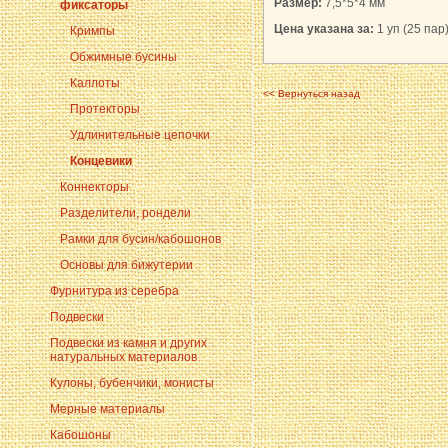
Размер:
7,5*5*4 мм
фиксаторы
Цена указана за:
1 уп (25 пар
Кримпы
Обжимные бусины
Каллоты
<< Вернуться назад
Протекторы
Удлинительные цепочки
Концевики
Коннекторы
Разделители, рондели
Рамки для бусин/кабошонов
Основы для бижутерии
Фурнитура из серебра
Подвески
Подвески из камня и других
натуральных материалов
Кулоны, бубенчики, монисты
Мерные материалы
Кабошоны