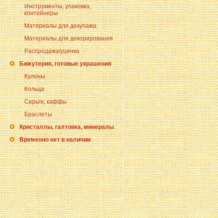
Инструменты, упаковка,
контейнеры
Материалы для декупажа
Материалы для декорирования
Распродажа/уценка
Бижутерия, готовые украшения
Кулоны
Кольца
Серьги, каффы
Браслеты
Кристаллы, галтовка, минералы
Временно нет в наличии