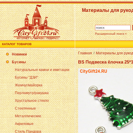
Материалы для руко
Расширенный поиск »
КАТАЛОГ ТОВАРОВ
Главная
/
Материалы для руко
Новинки
BS Подвеска ёлочка 25*
Бусины
Натуральные камни и имитации
Бусины "ДЗИ"
Жемчуг/майорка
Перламутр/ракушка
Хрустальное стекло
Стеклянные
Металлические
Акриловые
Стиль Пандора