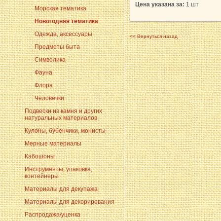
Цена указана за:
1 шт
Морская тематика
Новогодняя тематика
Одежда, аксессуары
<< Вернуться назад
Предметы быта
Символика
Фауна
Флора
Человечки
Подвески из камня и других
натуральных материалов
Кулоны, бубенчики, монисты
Мерные материалы
Кабошоны
Инструменты, упаковка,
контейнеры
Материалы для декупажа
Материалы для декорирования
Распродажа/уценка