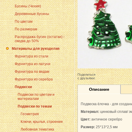
Бусины (Чехия)
Деревянные бусины
По цветам
По размерам
Распродажа бусин (остатки) -
скидка до 50%
Материалы для рукоделия
Фурнитура из стали
Фурнитура из латуни
Фурнитура по видам
Поделиться
с друзьями:
Фурнитура из серебра
Подвески
Описание
Подвески по цветам и
материалам
Подвеска ёлочка - для создан
Подвески по темам
Материал:
цинковый сплав/ э
Геометрия
Цвет:
античное серебро
Ключи, крылья, строения
Размер:
25*13*2,5 мм
Любовная тематика