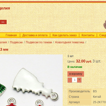
делия
Главная
Доставка и оплата
Как сделать заказ
Контакты
Скид
делия
/
Подвески
/
Подвески по темам
/
Новогодняя тематика
/
13 мм
1 шт
32.00
3 шт.
Цена:
руб.
В наличии
-
+
Производитель
BS
Страна
Китай
Артикул
25-2K770