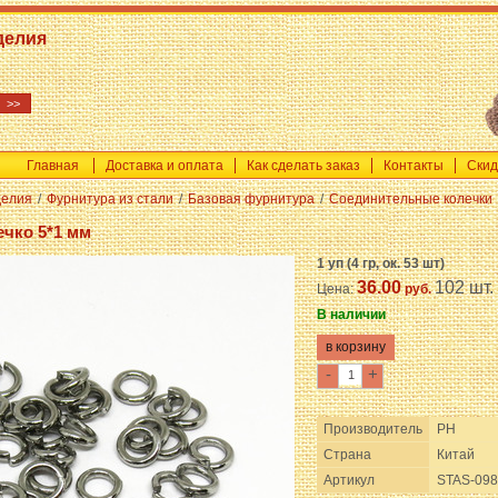
делия
Главная
Доставка и оплата
Как сделать заказ
Контакты
Скид
делия
/
Фурнитура из стали
/
Базовая фурнитура
/
Соединительные колечки
чко 5*1 мм
1 уп (4 гр, ок. 53 шт)
36.00
102 шт.
Цена:
руб.
В наличии
-
+
Производитель
PH
Страна
Китай
Артикул
STAS-098