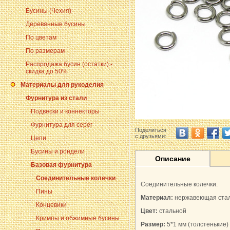
Бусины (Чехия)
Деревянные бусины
По цветам
По размерам
Распродажа бусин (остатки) -
скидка до 50%
Материалы для рукоделия
Фурнитура из стали
Подвески и коннекторы
Фурнитура для серег
Поделиться
с друзьями:
Цепи
Бусины и рондели
Описание
Базовая фурнитура
Соединительные колечки
Соединительные колечки.
Пины
Материал:
нержавеющая ста
Концевики
Цвет:
стальной
Кримпы и обжимные бусины
Размер:
5*1 мм (толстенькие)