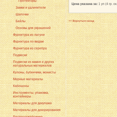
Протекторы
Цена указана за:
1 уп (4 гр. о
Замки и удлинители
Шапочки
Бейлы
<< Вернуться назад
Основы для украшений
Фурнитура из латуни
Фурнитура по видам
Фурнитура из серебра
Подвески
Подвески из камня и других
натуральных материалов
Кулоны, бубенчики, монисты
Мерные материалы
Кабошоны
Инструменты, упаковка,
контейнеры
Материалы для декупажа
Материалы для декорирования
Распродажа/уценка