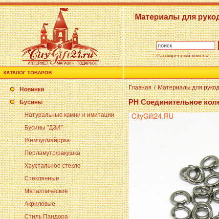
Материалы для руко
Расширенный поиск »
КАТАЛОГ ТОВАРОВ
Главная
/
Материалы для руко
Новинки
PH Соединительное коле
Бусины
Натуральные камни и имитации
Бусины "ДЗИ"
Жемчуг/майорка
Перламутр/ракушка
Хрустальное стекло
Стеклянные
Металлические
Акриловые
Стиль Пандора