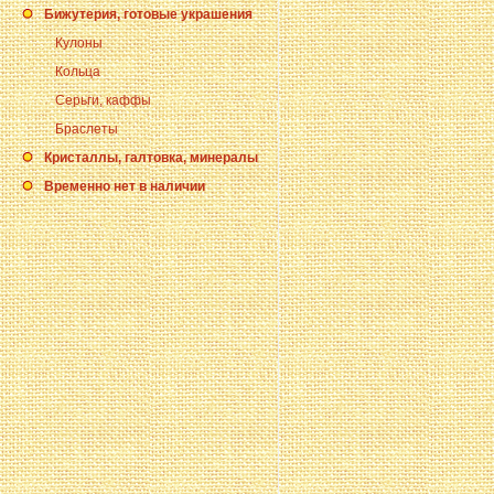
Бижутерия, готовые украшения
Кулоны
Кольца
Серьги, каффы
Браслеты
Кристаллы, галтовка, минералы
Временно нет в наличии