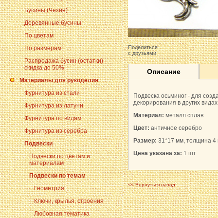
Бусины (Чехия)
Деревянные бусины
По цветам
Поделиться
По размерам
с друзьями:
Распродажа бусин (остатки) -
скидка до 50%
Описание
Материалы для рукоделия
Фурнитура из стали
Подвеска осьминог - для созд
декорирования в других видах
Фурнитура из латуни
Материал:
металл сплав
Фурнитура по видам
Цвет:
античное серебро
Фурнитура из серебра
Размер:
31*17 мм, толщина 4
Подвески
Цена указана за:
1 шт
Подвески по цветам и
материалам
Подвески по темам
<< Вернуться назад
Геометрия
Ключи, крылья, строения
Любовная тематика