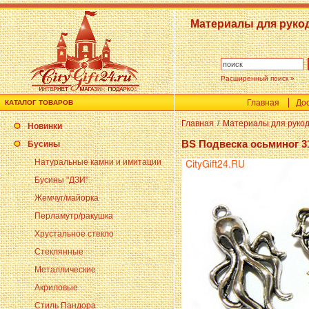
Материалы для руко
Расширенный поиск »
Главная
Дос
КАТАЛОГ ТОВАРОВ
Главная
/
Материалы для руко
Новинки
BS Подвеска осьминог 3
Бусины
Натуральные камни и имитации
Бусины "ДЗИ"
Жемчуг/майорка
Перламутр/ракушка
Хрустальное стекло
Стеклянные
Металлические
Акриловые
Стиль Пандора