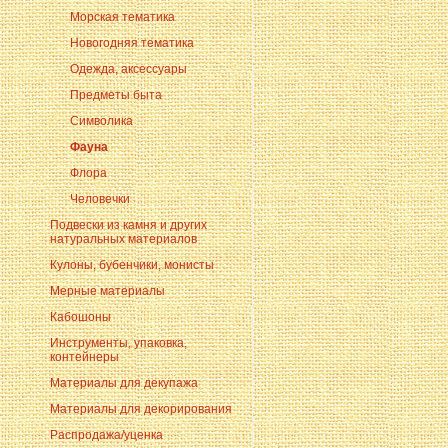
Морская тематика
Новогодняя тематика
Одежда, аксессуары
Предметы быта
Символика
Фауна
Флора
Человечки
Подвески из камня и других
натуральных материалов
Кулоны, бубенчики, монисты
Мерные материалы
Кабошоны
Инструменты, упаковка,
контейнеры
Материалы для декупажа
Материалы для декорирования
Распродажа/уценка