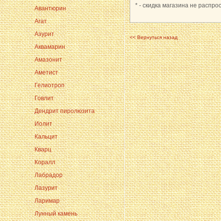
* - скидка магазина не распро
Авантюрин
Агат
Азурит
<< Вернуться назад
Аквамарин
Амазонит
Аметист
Гелиотроп
Говлит
Дендрит пиролюзита
Иолит
Кальцит
Кварц
Коралл
Лабрадор
Лазурит
Ларимар
Лунный камень