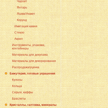
Чароит
Янтарь
Яшма/Унакит
Корунд
Имитация камня
Стекло
Акрил
Инструменты, упаковка,
контейнеры
Материалы для декупажа
Материалы для декорирования
Распродажа/уценка
Бижутерия, готовые украшения
Кулоны
Кольца
Серьги, каффы
Браслеты
Кристаллы, галтовка, минералы