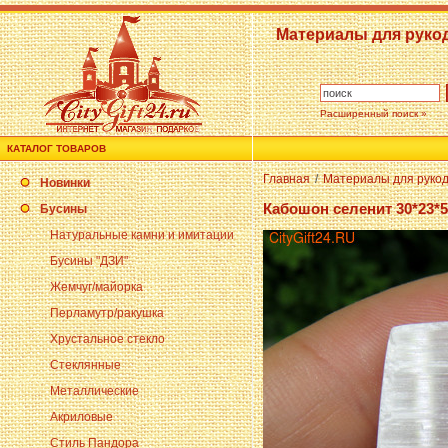
Материалы для руко
Расширенный поиск »
КАТАЛОГ ТОВАРОВ
Главная
/
Материалы для руко
Новинки
Кабошон селенит 30*23*5
Бусины
Натуральные камни и имитации
Бусины "ДЗИ"
Жемчуг/майорка
Перламутр/ракушка
Хрустальное стекло
Стеклянные
Металлические
Акриловые
Стиль Пандора