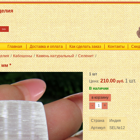
делия
Главная
Доставка и оплата
Как сделать заказ
Контакты
Скид
делия
/
Кабошоны
/
Камень натуральный
/
Селенит
/
 мм *
1 шт
210.00
1 шт.
Цена:
руб.
В наличии
-
+
Страна
Индия
Артикул
SEL№12