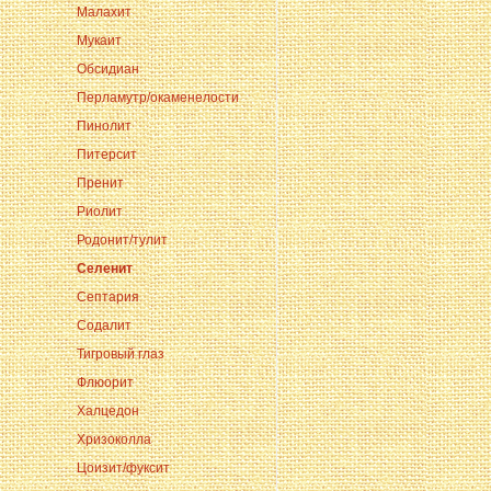
Малахит
Мукаит
Обсидиан
Перламутр/окаменелости
Пинолит
Питерсит
Пренит
Риолит
Родонит/тулит
Селенит
Септария
Содалит
Тигровый глаз
Флюорит
Халцедон
Хризоколла
Цоизит/фуксит