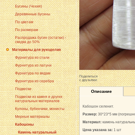
Бусины (Чехия)
Деревянные бусины
По цветам
По размерам
Распродажа бусин (остатки) -
скидка до 50%
Материалы для рукоделия
Фурнитура из стали
Фурнитура из латуни
Фурнитура по видам
Поделиться
с друзьями:
Фурнитура из серебра
Подвески
Описание
Подвески из камня и других
натуральных материалов
Кабошон селенит.
Кулоны, бубенчики, монисты
Размер:
30*23*5 мм
(погрешно
Мерные материалы
Материал:
камень натуральн
Кабошоны
Цена указана за:
1 шт
Камень натуральный