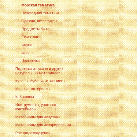
Морская тематика
Новогодняя тематика
Одежда, аксессуары
Предметы быта
Символика
Фауна
Флора
Человечки
Подвески из камня и других
натуральных материалов
Кулоны, бубенчики, монисты
Мерные материалы
Кабошоны
Инструменты, упаковка,
контейнеры
Материалы для декупажа
Материалы для декорирования
Распродажа/уценка