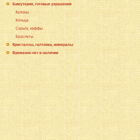
Бижутерия, готовые украшения
Кулоны
Кольца
Серьги, каффы
Браслеты
Кристаллы, галтовка, минералы
Временно нет в наличии