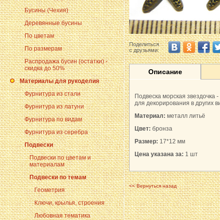
Бусины (Чехия)
Деревянные бусины
По цветам
Поделиться
По размерам
с друзьями:
Распродажа бусин (остатки) -
скидка до 50%
Описание
Материалы для рукоделия
Фурнитура из стали
Подвеска морская звездочка -
для декорирования в других в
Фурнитура из латуни
Материал:
металл литьё
Фурнитура по видам
Цвет:
бронза
Фурнитура из серебра
Размер:
17*12 мм
Подвески
Цена указана за:
1 шт
Подвески по цветам и
материалам
Подвески по темам
<< Вернуться назад
Геометрия
Ключи, крылья, строения
Любовная тематика