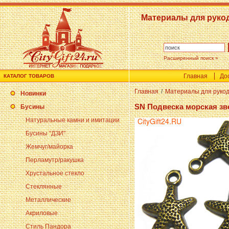
Материалы для руко
Расширенный поиск »
Главная
До
КАТАЛОГ ТОВАРОВ
Главная
/
Материалы для руко
Новинки
SN Подвеска морская зв
Бусины
Натуральные камни и имитации
Бусины "ДЗИ"
Жемчуг/майорка
Перламутр/ракушка
Хрустальное стекло
Стеклянные
Металлические
Акриловые
Стиль Пандора