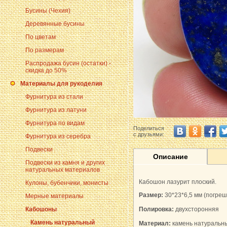
Бусины (Чехия)
Деревянные бусины
По цветам
По размерам
Распродажа бусин (остатки) -
скидка до 50%
Материалы для рукоделия
Фурнитура из стали
Фурнитура из латуни
Фурнитура по видам
Поделиться
с друзьями:
Фурнитура из серебра
Подвески
Описание
Подвески из камня и других
натуральных материалов
Кабошон лазурит плоский.
Кулоны, бубенчики, монисты
Размер:
30*23*6,5 мм
(погреш
Мерные материалы
Кабошоны
Полировка:
двухсторонняя
Камень натуральный
Материал:
камень натуральн