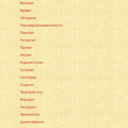
Малахит
Мукаит
Обсидиан
Перламутр/окаменелости
Пинолит
Питерсит
Пренит
Риолит
Родонит/тулит
Селенит
Септария
Содалит
Тигровый глаз
Флюорит
Халцедон
Хризоколла
Цоизит/фуксит