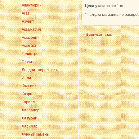
Авантюрин
Цена указана за:
1 шт
Агат
* - скидка магазина не распро
Азурит
Аквамарин
<< Вернуться назад
Амазонит
Аметист
Гелиотроп
Говлит
Дендрит пиролюзита
Иолит
Кальцит
Кварц
Коралл
Лабрадор
Лазурит
Ларимар
Лунный камень