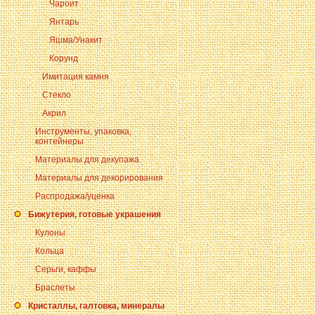
Чароит
Янтарь
Яшма/Унакит
Корунд
Имитация камня
Стекло
Акрил
Инструменты, упаковка,
контейнеры
Материалы для декупажа
Материалы для декорирования
Распродажа/уценка
Бижутерия, готовые украшения
Кулоны
Кольца
Серьги, каффы
Браслеты
Кристаллы, галтовка, минералы