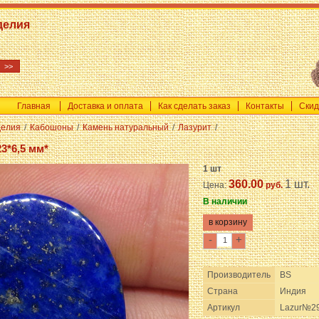
делия
Главная
Доставка и оплата
Как сделать заказ
Контакты
Скид
делия
/
Кабошоны
/
Камень натуральный
/
Лазурит
/
3*6,5 мм*
1 шт
360.00
1 шт.
Цена:
руб.
В наличии
-
+
Производитель
BS
Страна
Индия
Артикул
Lazur№2