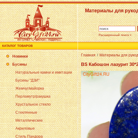
Материалы для руко
Расширенный поиск »
КАТАЛОГ ТОВАРОВ
Главная
/
Материалы для руко
Новинки
BS Кабошон лазурит 30*2
Бусины
Натуральные камни и имитации
Бусины "ДЗИ"
Жемчуг/майорка
Перламутр/ракушка
Хрустальное стекло
Стеклянные
Металлические
Акриловые
Стиль Пандора