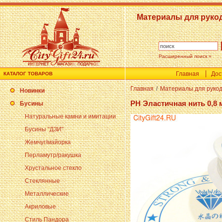
Материалы для руко
Расширенный поиск »
Главная
Дос
КАТАЛОГ ТОВАРОВ
Главная
/
Материалы для руко
Новинки
PH Эластичная нить 0,8 
Бусины
Натуральные камни и имитации
Бусины "ДЗИ"
Жемчуг/майорка
Перламутр/ракушка
Хрустальное стекло
Стеклянные
Металлические
Акриловые
Стиль Пандора