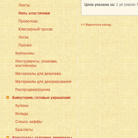
Цена указана за:
1 уп (около 7
Ленты
Нить эластичная
Проволока
<< Вернуться назад
Ювелирный тросик
Леска
Прочее
Кабошоны
Инструменты, упаковка,
контейнеры
Материалы для декупажа
Материалы для декорирования
Распродажа/уценка
Бижутерия, готовые украшения
Кулоны
Кольца
Серьги, каффы
Браслеты
Кристаллы, галтовка, минералы