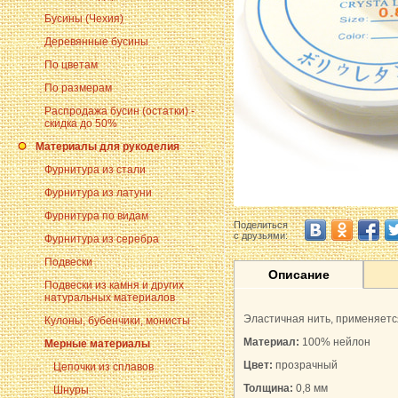
Бусины (Чехия)
Деревянные бусины
По цветам
По размерам
Распродажа бусин (остатки) -
скидка до 50%
Материалы для рукоделия
Фурнитура из стали
Фурнитура из латуни
Фурнитура по видам
Поделиться
с друзьями:
Фурнитура из серебра
Подвески
Описание
Подвески из камня и других
натуральных материалов
Эластичная нить, применяется
Кулоны, бубенчики, монисты
Материал:
100% нейлон
Мерные материалы
Цвет:
прозрачный
Цепочки из сплавов
Толщина:
0,8 мм
Шнуры