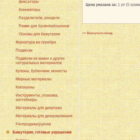
фиксаторы
Цена указана за:
1 уп (5 грамм
Коннекторы
Разделители, рондели
Рамки для бусин/кабошонов
<< Вернуться назад
Основы для бижутерии
Фурнитура из серебра
Подвески
Подвески из камня и других
натуральных материалов
Кулоны, бубенчики, монисты
Мерные материалы
Кабошоны
Инструменты, упаковка,
контейнеры
Материалы для декупажа
Материалы для декорирования
Распродажа/уценка
Бижутерия, готовые украшения