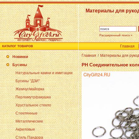
Материалы для руко
Расширенный поиск »
Главная
КАТАЛОГ ТОВАРОВ
Главная
/
Материалы для руко
Новинки
PH Соединительное коле
Бусины
Натуральные камни и имитации
Бусины "ДЗИ"
Жемчуг/майорка
Перламутр/ракушка
Хрустальное стекло
Стеклянные
Металлические
Акриловые
Стиль Пандора