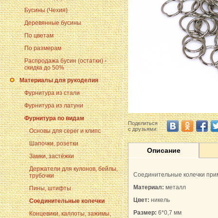
Бусины (Чехия)
Деревянные бусины
По цветам
По размерам
Распродажа бусин (остатки) -
скидка до 50%
Материалы для рукоделия
Фурнитура из стали
Фурнитура из латуни
Фурнитура по видам
Поделиться
с друзьями:
Основы для серег и клипс
Шапочки, розетки
Описание
Замки, застёжки
Держатели для кулонов, бейлы,
Соединительные колечки прим
трубочки
Материал:
металл
Пины, штифты
Цвет:
никель
Соединительные колечки
Размер:
6*0,7 мм
Концевики, каллоты, зажимы,