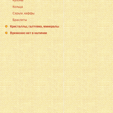
Кулоны
Кольца
Серьги, каффы
Браслеты
Кристаллы, галтовка, минералы
Временно нет в наличии