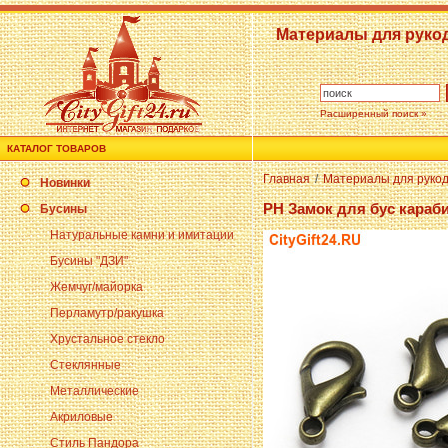
Материалы для руко
Расширенный поиск »
КАТАЛОГ ТОВАРОВ
Главная
/
Материалы для руко
Новинки
PH Замок для бус караби
Бусины
Натуральные камни и имитации
Бусины "ДЗИ"
Жемчуг/майорка
Перламутр/ракушка
Хрустальное стекло
Стеклянные
Металлические
Акриловые
Стиль Пандора