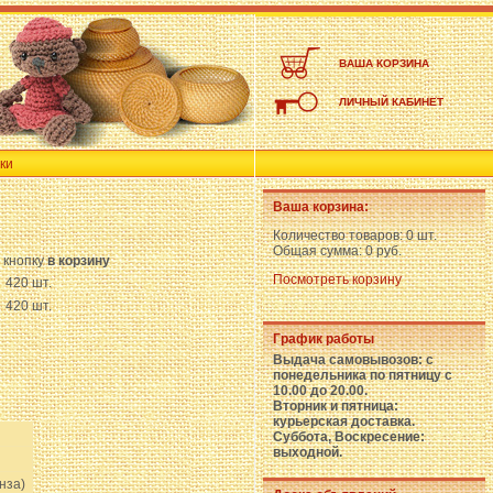
ВАША КОРЗИНА
ЛИЧНЫЙ КАБИНЕТ
ки
Ваша корзина:
Количество товаров:
0 шт.
Общая сумма:
0 руб.
 кнопку
в корзину
Посмотреть корзину
420 шт.
420 шт.
График работы
Выдача самовывозов: с
понедельника по пятницу с
10.00 до 20.00.
Вторник и пятница:
курьерская доставка.
Суббота, Воскресение:
выходной.
нза)