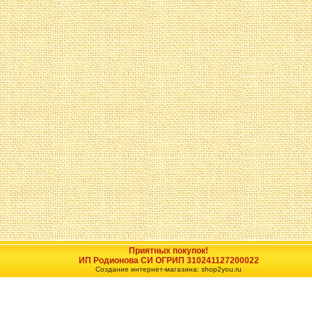
Приятных покупок!
ИП Родионова СИ ОГРИП 310241127200022
Создание интернет-магазина: shop2you.ru