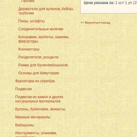
Прочие
Цена указана за:
1 шт/ 1 уп (2
Держатели для кулонов, бейлы,
трубочки
Пины, штифты
<< Вернуться назад
Соединительные колечки
Концевики, каллоты, зажимы,
фиксаторы
Коннекторы
Разделители, рондели
Рамки для бусин/кабошонов
Основы для бижутерии
Фурнитура из серебра
Подвески
Подвески из камня и других
натуральных материалов
Кулоны, бубенчики, монисты
Мерные материалы
Кабошоны
Инструменты, упаковка,