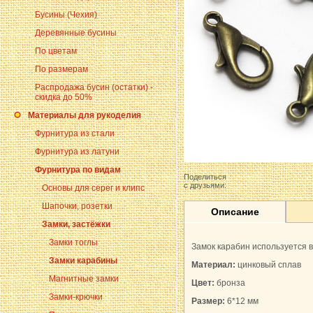
Бусины (Чехия)
Деревянные бусины
По цветам
По размерам
Распродажа бусин (остатки) -
скидка до 50%
Материалы для рукоделия
Фурнитура из стали
Фурнитура из латуни
Фурнитура по видам
Поделиться
с друзьями:
Основы для серег и клипс
Шапочки, розетки
Описание
Замки, застёжки
Замки тоглы
Замок карабин используется в 
Замки карабины
Материал:
цинковый сплав
Магнитные замки
Цвет:
бронза
Замки-крючки
Размер:
6*12 мм