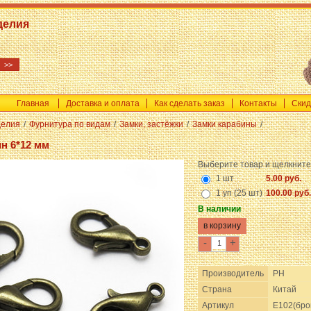
делия
Главная
Доставка и оплата
Как сделать заказ
Контакты
Скид
делия
/
Фурнитура по видам
/
Замки, застёжки
/
Замки карабины
/
н 6*12 мм
Выберите товар и щелкните
1 шт
5.00 руб.
1 уп (25 шт)
100.00 руб.
В наличии
-
+
Производитель
PH
Страна
Китай
Артикул
E102(бро