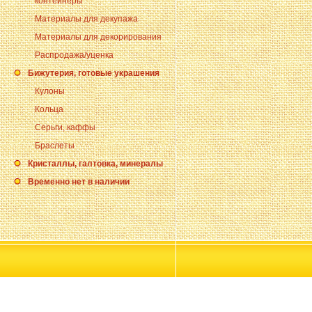
контейнеры
Материалы для декупажа
Материалы для декорирования
Распродажа/уценка
Бижутерия, готовые украшения
Кулоны
Кольца
Серьги, каффы
Браслеты
Кристаллы, галтовка, минералы
Временно нет в наличии