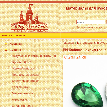
Материалы для руко
Расширенный поиск »
КАТАЛОГ ТОВАРОВ
Главная
/
Материалы для руко
Новинки
PH Кабошон акрил гране
Бусины
Натуральные камни и имитации
Бусины "ДЗИ"
Жемчуг/майорка
Перламутр/ракушка
Хрустальное стекло
Стеклянные
Металлические
Акриловые
Стиль Пандора