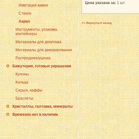
Цена указана за:
1 шт
Имитация камня
Стекло
Акрил
<< Вернуться назад
Инструменты, упаковка,
контейнеры
Материалы для декупажа
Материалы для декорирования
Распродажа/уценка
Бижутерия, готовые украшения
Кулоны
Кольца
Серьги, каффы
Браслеты
Кристаллы, галтовка, минералы
Временно нет в наличии