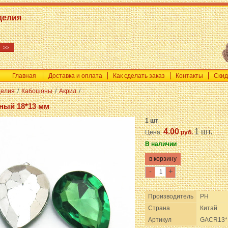
делия
Главная
Доставка и оплата
Как сделать заказ
Контакты
Скид
делия
/
Кабошоны
/
Акрил
/
ный 18*13 мм
1 шт
4.00
1 шт.
Цена:
руб.
В наличии
-
+
Производитель
PH
Страна
Китай
Артикул
GACR13*