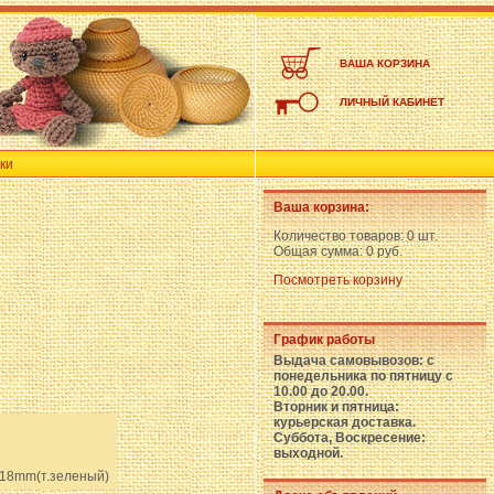
ВАША КОРЗИНА
ЛИЧНЫЙ КАБИНЕТ
ки
Ваша корзина:
Количество товаров:
0 шт.
Общая сумма:
0 руб.
Посмотреть корзину
График работы
Выдача самовывозов: с
понедельника по пятницу с
10.00 до 20.00.
Вторник и пятница:
курьерская доставка.
Суббота, Воскресение:
выходной.
18mm(т.зеленый)