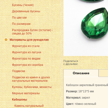
Бусины (Чехия)
Деревянные бусины
По цветам
По размерам
Распродажа бусин (остатки) -
скидка до 50%
Материалы для рукоделия
Фурнитура из стали
Фурнитура из латуни
Фурнитура по видам
Поделиться
с друзьями:
Фурнитура из серебра
Подвески
Описание
Подвески из камня и других
натуральных материалов
Кабошон акриловый граненый 
Кулоны, бубенчики, монисты
Размер:
18*13*5 мм
Мерные материалы
Материал:
акрил
Кабошоны
Цвет:
тёмно-зеленый
Камень натуральный