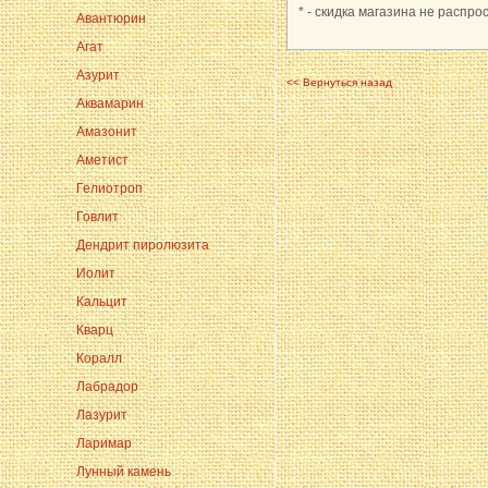
* - скидка магазина не распро
Авантюрин
Агат
Азурит
<< Вернуться назад
Аквамарин
Амазонит
Аметист
Гелиотроп
Говлит
Дендрит пиролюзита
Иолит
Кальцит
Кварц
Коралл
Лабрадор
Лазурит
Ларимар
Лунный камень