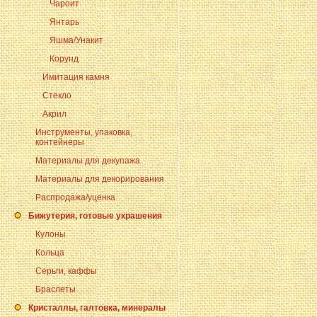
Чароит
Янтарь
Яшма/Унакит
Корунд
Имитация камня
Стекло
Акрил
Инструменты, упаковка,
контейнеры
Материалы для декупажа
Материалы для декорирования
Распродажа/уценка
Бижутерия, готовые украшения
Кулоны
Кольца
Серьги, каффы
Браслеты
Кристаллы, галтовка, минералы