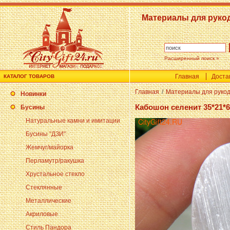
Материалы для руко
Расширенный поиск »
Главная
Доста
КАТАЛОГ ТОВАРОВ
Главная
/
Материалы для руко
Новинки
Кабошон селенит 35*21*6
Бусины
Натуральные камни и имитации
Бусины "ДЗИ"
Жемчуг/майорка
Перламутр/ракушка
Хрустальное стекло
Стеклянные
Металлические
Акриловые
Стиль Пандора