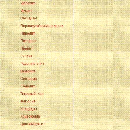
Малахит
Мукаит
Обсидиан
Перламутр/окаменелости
Пинолит
Питерсит
Пренит
Риолит
Родонит/тулит
Селенит
Септария
Содалит
Тигровый глаз
Флюорит
Халцедон
Хризоколла
Цоизит/фуксит