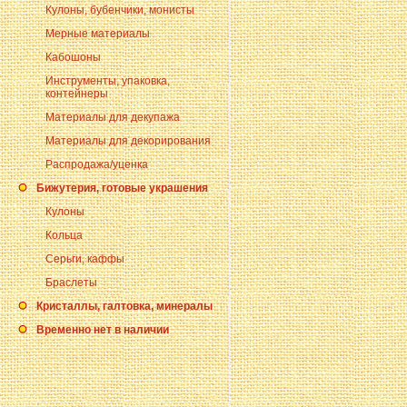
Кулоны, бубенчики, монисты
Мерные материалы
Кабошоны
Инструменты, упаковка,
контейнеры
Материалы для декупажа
Материалы для декорирования
Распродажа/уценка
Бижутерия, готовые украшения
Кулоны
Кольца
Серьги, каффы
Браслеты
Кристаллы, галтовка, минералы
Временно нет в наличии