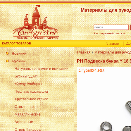
Материалы для руко
Расширенный поиск »
Главная
До
КАТАЛОГ ТОВАРОВ
Главная
/
Материалы для руко
Новинки
PH Подвеска буква Y 18,
Бусины
Натуральные камни и имитации
Бусины "ДЗИ"
Жемчуг/майорка
Перламутр/ракушка
Хрустальное стекло
Стеклянные
Металлические
Акриловые
Стиль Пандора