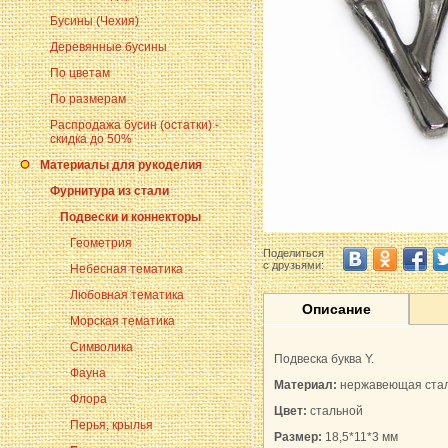
Бусины (Чехия)
Деревянные бусины
По цветам
По размерам
Распродажа бусин (остатки) -
скидка до 50%
Материалы для рукоделия
Фурнитура из стали
Подвески и коннекторы
Геометрия
Поделиться
с друзьями:
Небесная тематика
Любовная тематика
Описание
Морская тематика
Символика
Подвеска буква Y.
Фауна
Материал:
нержавеющая стал
Флора
Цвет:
стальной
Перья, крылья
Размер:
18,5*11*3 мм