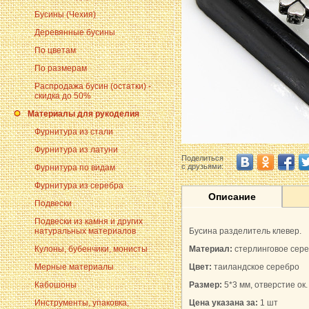
Бусины (Чехия)
Деревянные бусины
По цветам
По размерам
Распродажа бусин (остатки) -
скидка до 50%
Материалы для рукоделия
Фурнитура из стали
Фурнитура из латуни
Поделиться
с друзьями:
Фурнитура по видам
Фурнитура из серебра
Описание
Подвески
Подвески из камня и других
натуральных материалов
Бусина разделитель клевер.
Кулоны, бубенчики, монисты
Материал:
стерлинговое сер
Мерные материалы
Цвет:
таиландское
серебро
Кабошоны
Размер:
5*3 мм, отверстие ок.
Инструменты, упаковка,
Цена указана за:
1 шт