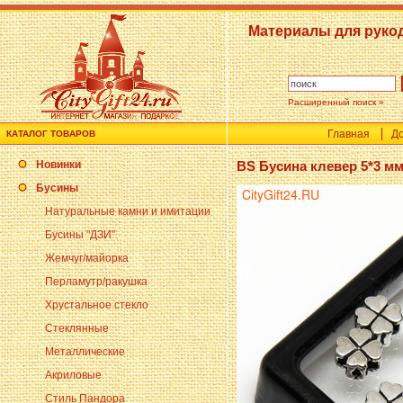
Материалы для руко
Расширенный поиск »
Главная
До
КАТАЛОГ ТОВАРОВ
Новинки
BS Бусина клевер 5*3 мм
Бусины
Натуральные камни и имитации
Бусины "ДЗИ"
Жемчуг/майорка
Перламутр/ракушка
Хрустальное стекло
Стеклянные
Металлические
Акриловые
Стиль Пандора