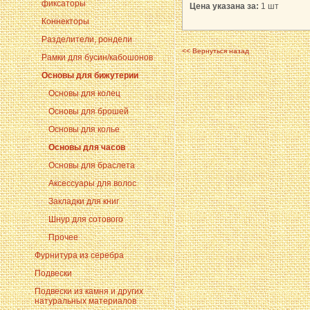
фиксаторы
Цена указана за:
1 шт
Коннекторы
Разделители, рондели
<< Вернуться назад
Рамки для бусин/кабошонов
Основы для бижутерии
Основы для колец
Основы для брошей
Основы для колье
Основы для часов
Основы для браслета
Аксессуары для волос
Закладки для книг
Шнур для сотового
Прочее
Фурнитура из серебра
Подвески
Подвески из камня и других
натуральных материалов