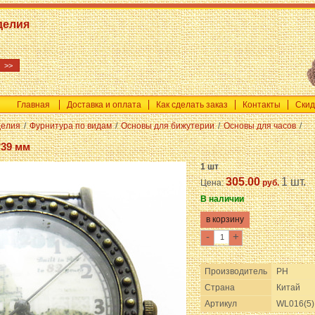
делия
Главная
Доставка и оплата
Как сделать заказ
Контакты
Скид
делия
/
Фурнитура по видам
/
Основы для бижутерии
/
Основы для часов
/
*39 мм
1 шт
305.00
1 шт.
Цена:
руб.
В наличии
-
+
Производитель
PH
Страна
Китай
Артикул
WL016(5)