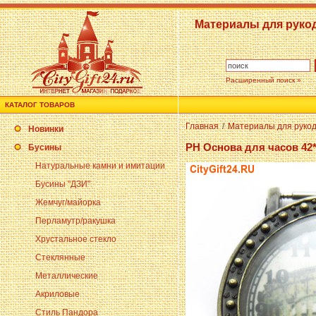
Материалы для руко
Расширенный поиск »
КАТАЛОГ ТОВАРОВ
Главная
/
Материалы для руко
Новинки
PH Основа для часов 42
Бусины
Натуральные камни и имитации
Бусины "ДЗИ"
Жемчуг/майорка
Перламутр/ракушка
Хрустальное стекло
Стеклянные
Металлические
Акриловые
Стиль Пандора