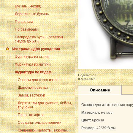
Бусины (Чехия)
Деревянные бусины
По цветам
По размерам
Распродажа бусин (остатки) -
скидка до 50%
Материалы для рукоделия
Фурнитура из стали
Фурнитура из латуни
Фурнитура по видам
Поделиться
с друзьями:
Основы для серег и клипс
Шапочки, розетки
Описание
Замки, застёжки
Держатели для кулонов, бейлы,
Основа для изготовления нар
трубочки
Материал:
металл
Пины, штифты
Цвет:
бронза
Соединительные колечки
Размер:
42*39*8 мм
Концевики, каллоты, зажимы,