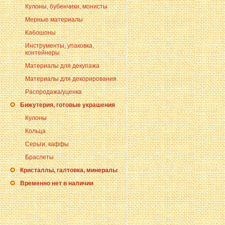
Кулоны, бубенчики, монисты
Мерные материалы
Кабошоны
Инструменты, упаковка,
контейнеры
Материалы для декупажа
Материалы для декорирования
Распродажа/уценка
Бижутерия, готовые украшения
Кулоны
Кольца
Серьги, каффы
Браслеты
Кристаллы, галтовка, минералы
Временно нет в наличии