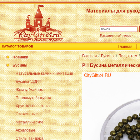
Материалы для руко
Расширенный поиск »
Главная
КАТАЛОГ ТОВАРОВ
Главная
/
Бусины
/
По цветам
/
Новинки
PH Бусина металлическа
Бусины
Натуральные камни и имитации
Бусины "ДЗИ"
Жемчуг/майорка
Перламутр/ракушка
Хрустальное стекло
Стеклянные
Металлические
Акриловые
Стиль Пандора