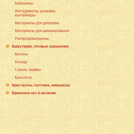
Кабошоны
Инструменты, упаковка,
контейнеры
Материалы для декупажа
Материалы для декорирования
Распродажа/уценка
Бижутерия, готовые украшения
Кулоны
Кольца
Серьги, каффы
Браслеты
Кристаллы, галтовка, минералы
Временно нет в наличии