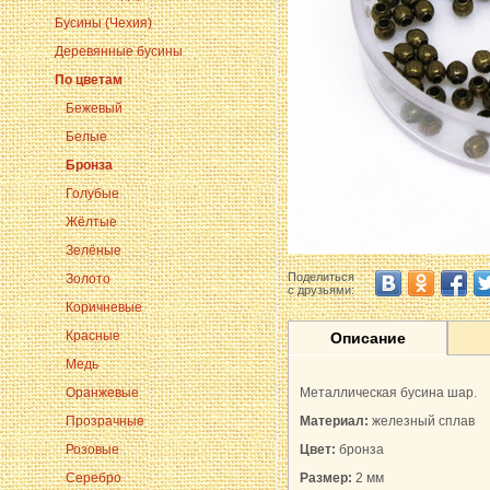
Бусины (Чехия)
Деревянные бусины
По цветам
Бежевый
Белые
Бронза
Голубые
Жёлтые
Зелёные
Поделиться
Золото
с друзьями:
Коричневые
Красные
Описание
Медь
Оранжевые
Металлическая бусина шар.
Прозрачные
Материал:
железный сплав
Розовые
Цвет:
бронза
Серебро
Размер:
2 мм