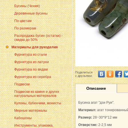
Бусины (Чехия)
Деревянные бусины
По цветам
По размерам
Распродажа бусин (остатки) -
скидка до 50%
Материалы для рукоделия
Фурнитура из стали
Фурнитура из латуни
Фурнитура по видам
Поделиться
с друзьями:
Фурнитура из серебра
Подвески
Описание
Подвески из камня и других
натуральных материалов
Бусина агат "дзи Руи".
Кулоны, бубенчики, монисты
Материал:
агат тонированны
Мерные материалы
Размер:
28~30*9*12 мм
Кабошоны
Отверстие:
2-2,5 мм
Инструменты, упаковка,