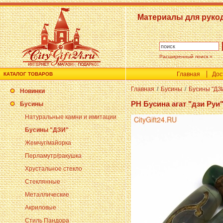
Материалы для руко
Расширенный поиск »
Главная
Дос
КАТАЛОГ ТОВАРОВ
Главная
/
Бусины
/
Бусины "ДЗ
Новинки
PH Бусина агат "дзи Руи"
Бусины
Натуральные камни и имитации
Бусины "ДЗИ"
Жемчуг/майорка
Перламутр/ракушка
Хрустальное стекло
Стеклянные
Металлические
Акриловые
Стиль Пандора