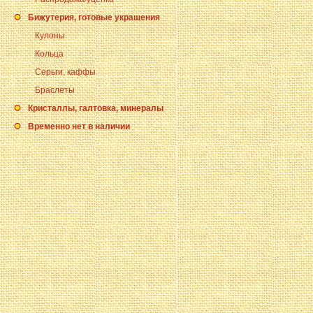
Бижутерия, готовые украшения
Кулоны
Кольца
Серьги, каффы
Браслеты
Кристаллы, галтовка, минералы
Временно нет в наличии