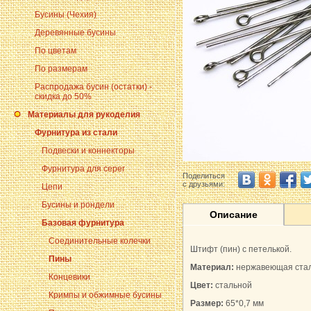
Бусины (Чехия)
Деревянные бусины
По цветам
По размерам
Распродажа бусин (остатки) -
скидка до 50%
Материалы для рукоделия
Фурнитура из стали
Подвески и коннекторы
Фурнитура для серег
Поделиться
с друзьями:
Цепи
Бусины и рондели
Описание
Базовая фурнитура
Соединительные колечки
Штифт (пин) с петелькой.
Пины
Материал:
нержавеющая стал
Концевики
Цвет:
стальной
Кримпы и обжимные бусины
Размер:
65*0,7 мм