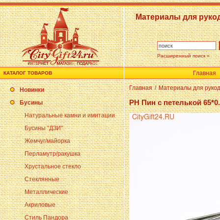
Материалы для руко
Расширенный поиск »
Главная
КАТАЛОГ ТОВАРОВ
Главная
/
Материалы для руко
Новинки
PH Пин с петелькой 65*0
Бусины
Натуральные камни и имитации
Бусины "ДЗИ"
Жемчуг/майорка
Перламутр/ракушка
Хрустальное стекло
Стеклянные
Металлические
Акриловые
Стиль Пандора