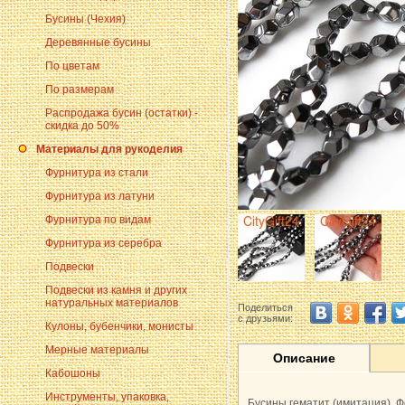
Бусины (Чехия)
Деревянные бусины
По цветам
По размерам
Распродажа бусин (остатки) -
скидка до 50%
Материалы для рукоделия
Фурнитура из стали
Фурнитура из латуни
Фурнитура по видам
Фурнитура из серебра
Подвески
Подвески из камня и других
натуральных материалов
Поделиться
с друзьями:
Кулоны, бубенчики, монисты
Мерные материалы
Описание
Кабошоны
Инструменты, упаковка,
Бусины гематит (имитация). 