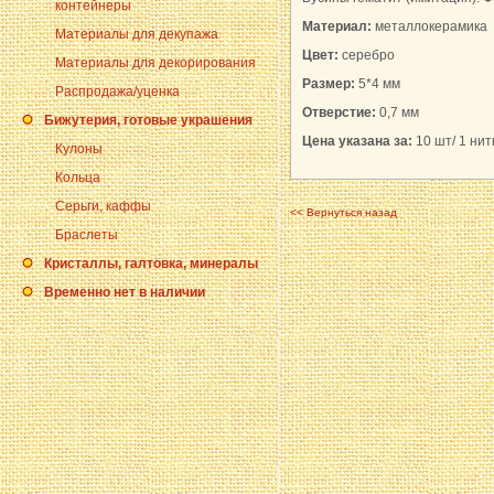
контейнеры
Материал:
металлокерамика
Материалы для декупажа
Цвет:
серебро
Материалы для декорирования
Размер:
5*4 мм
Распродажа/уценка
Отверстие:
0,7 мм
Бижутерия, готовые украшения
Цена указана за:
10 шт/ 1 нить
Кулоны
Кольца
Серьги, каффы
<< Вернуться назад
Браслеты
Кристаллы, галтовка, минералы
Временно нет в наличии