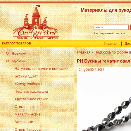
Материалы для руко
Расширенный поиск »
Главная
Дос
КАТАЛОГ ТОВАРОВ
Главная
/
Подборка по форме и
Новинки
PH Бусины гематит овал
Бусины
Натуральные камни и имитации
Бусины "ДЗИ"
Жемчуг/майорка
Перламутр/ракушка
Хрустальное стекло
Стеклянные
Металлические
Акриловые
Стиль Пандора