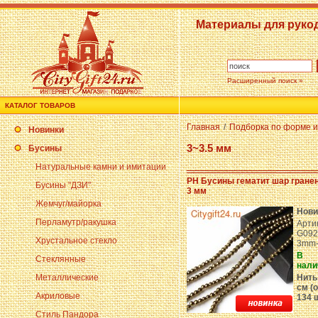
Материалы для руко
Расширенный поиск »
КАТАЛОГ ТОВАРОВ
Главная
/
Подборка по форме и
Новинки
3~3.5 мм
Бусины
Натуральные камни и имитации
PH Бусины гематит шар гране
Бусины "ДЗИ"
3 мм
Жемчуг/майорка
Нови
Перламутр/ракушка
Арти
G092
Хрустальное стекло
3mm
В
Стеклянные
нали
Металлические
Нить
см (о
Акриловые
134 
Стиль Пандора