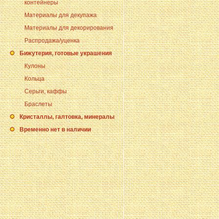
контейнеры
Материалы для декупажа
Материалы для декорирования
Распродажа/уценка
Бижутерия, готовые украшения
Кулоны
Кольца
Серьги, каффы
Браслеты
Кристаллы, галтовка, минералы
Временно нет в наличии