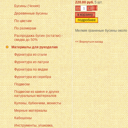
220.00 руб.
5 шт.
Бусины (Чехия)
-
+
Деревянные бусины
подробнее
По цветам
По размерам
Мелкие граненые бусины около
Распродажа бусин (остатки) -
скидка до 50%
<< Вернуться назад
Материалы для рукоделия
Фурнитура из стали
Фурнитура из латуни
Фурнитура по видам
Фурнитура из серебра
Подвески
Подвески из камня и других
натуральных материалов
Кулоны, бубенчики, монисты
Мерные материалы
Кабошоны
Инструменты, упаковка,