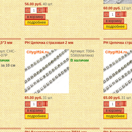
56.00 руб.
40 шт.
60.00 руб.
12 шт.
-
+
-
+
подробнее
подробнее
,5*3 мм
PH Цепочка стразовая 2 мм
PH Цепочка стр
кул: CHC-
Артикул: T004-
-07P
SS6(платина)
личии
В наличии
 за 10 см
65.00 руб.
31 шт.
65.00 руб.
31 шт.
-
+
-
+
подробнее
подробнее