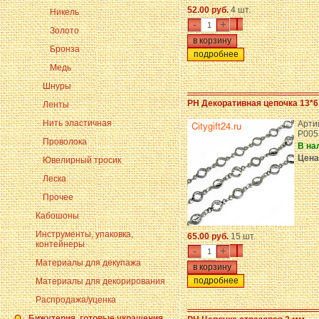
52.00 руб.
4 шт.
Никель
-
+
Золото
Бронза
подробнее
Медь
Шнуры
PH Декоративная цепочка 13*6
Ленты
Нить эластичная
Арти
P005
Проволока
В на
Цена
Ювелирный тросик
Леска
Прочее
Кабошоны
Инструменты, упаковка,
65.00 руб.
15 шт.
контейнеры
-
+
Материалы для декупажа
подробнее
Материалы для декорирования
Распродажа/уценка
Бижутерия, готовые украшения