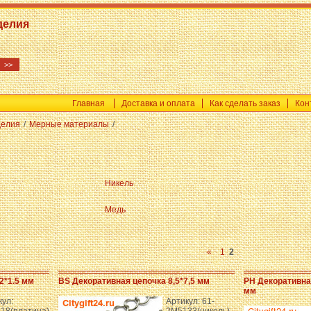
делия
Главная
Доставка и оплата
Как сделать заказ
Кон
делия
/
Мерные материалы
/
Никель
Медь
«
1
2
2*1.5 мм
BS Декоративная цепочка 8,5*7,5 мм
PH Декоративная
мм
кул:
Артикул: 61-