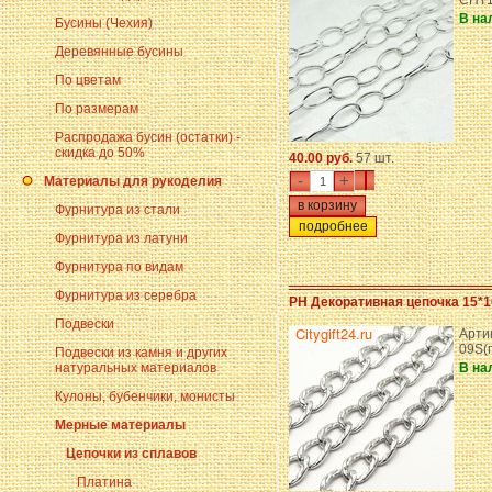
CHT1
В на
Бусины (Чехия)
Деревянные бусины
По цветам
По размерам
Распродажа бусин (остатки) -
скидка до 50%
40.00 руб.
57 шт.
-
+
Материалы для рукоделия
Фурнитура из стали
подробнее
Фурнитура из латуни
Фурнитура по видам
Фурнитура из серебра
PH Декоративная цепочка 15*
Подвески
Артик
09S(
Подвески из камня и других
натуральных материалов
В на
Кулоны, бубенчики, монисты
Мерные материалы
Цепочки из сплавов
Платина