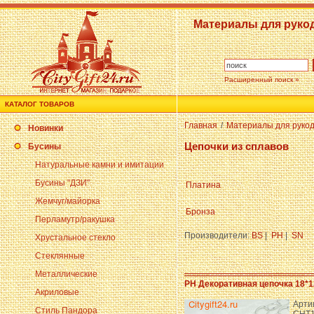
Материалы для руко
Расширенный поиск »
КАТАЛОГ ТОВАРОВ
Главная
/
Материалы для руко
Новинки
Цепочки из сплавов
Бусины
Натуральные камни и имитации
Бусины "ДЗИ"
Платина
Жемчуг/майорка
Бронза
Перламутр/ракушка
Производители:
BS
|
PH
|
SN
Хрустальное стекло
Стеклянные
Металлические
PH Декоративная цепочка 18*1
Акриловые
Арти
Стиль Пандора