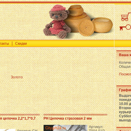
такты
Скидки
Ваша к
Количе
Общая
Посмот
Золото
Графи
Выдач
понеде
10.00 д
Вторни
курьер
Суббот
 цепочка 2,2*1,7*0,7
PH Цепочка стразовая 2 мм
выход
Артикул: