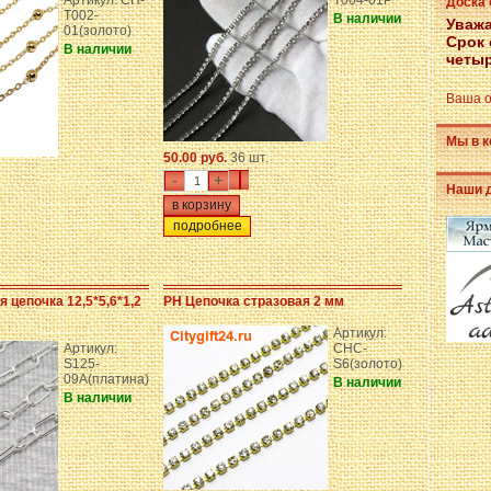
Артикул: CH-
T004-01P
Доска
T002-
В наличии
Уважа
01(золото)
Срок 
В наличии
четыр
Ваша о
Мы в к
50.00 руб.
36 шт.
-
+
Наши 
подробнее
 цепочка 12,5*5,6*1,2
PH Цепочка стразовая 2 мм
Артикул:
Артикул:
CHC-
S125-
S6(золото)
09A(платина)
В наличии
В наличии