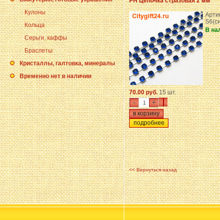
PH Цепочка стразовая 2 мм
Кулоны
Арти
S6(с
Кольца
В на
Серьги, каффы
Браслеты
Кристаллы, галтовка, минералы
Временно нет в наличии
70.00 руб.
15 шт.
-
+
подробнее
<< Вернуться назад