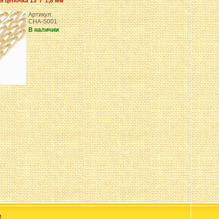
я цепочка 13*7*1,8 мм
Артикул:
CHA-S001
В наличии
2