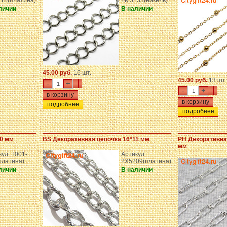
18(платина)
2M5133(никель)
личии
В наличии
45.00 руб.
16 шт.
45.00 руб.
13 шт.
-
+
-
+
подробнее
подробнее
10 мм
BS Декоративная цепочка 16*11 мм
PH Декоративная
мм
ул: T001-
Артикул:
платина)
2X5209(платина)
личии
В наличии