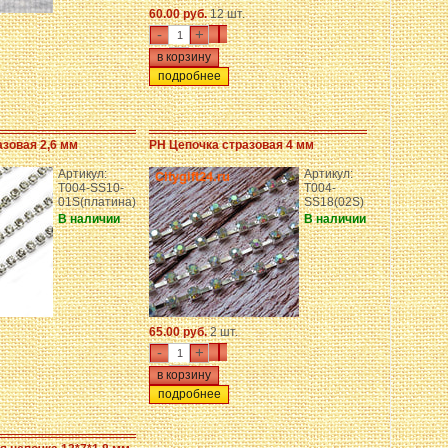
60.00 руб.
12 шт.
-
+
подробнее
азовая 2,6 мм
PH Цепочка стразовая 4 мм
Артикул:
Артикул:
T004-SS10-
T004-
01S(платина)
SS18(02S)
В наличии
В наличии
65.00 руб.
2 шт.
-
+
подробнее