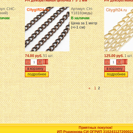
PH Декоративная цепочка 7*5*1 мм
PH Декоративна
кул: CHC-
Артикул: CH-
иний)
Y1818(медь)
личии
В наличии
Цена за 1 метр
(+/-1 см)
74.00 руб.
51 шт.
125.00 руб.
1 шт.
-
+
-
+
подробнее
подробнее
«
1
2
Приятных покупок!
ИП Родионова СИ ОГРИП 31024112720002