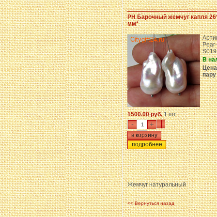
PH Барочный жемчуг капля 26
мм*
Арти
Pear-
S019
В на
Цена
пару
1500.00 руб.
1 шт.
-
+
подробнее
Жемчуг натуральный
<< Вернуться назад