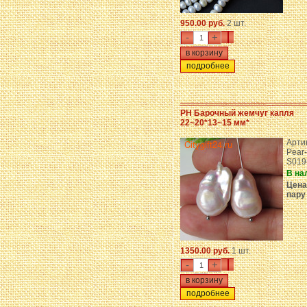
950.00 руб.
2 шт.
-
+
подробнее
PH Барочный жемчуг капля
22~20*13~15 мм*
Арти
Pear-
S019
В на
Цена
пару
1350.00 руб.
1 шт.
-
+
подробнее