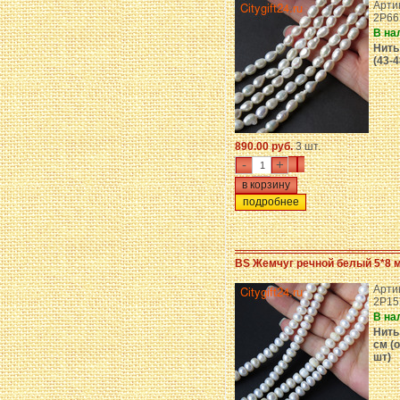
Арти
2P66
В на
Нить
(43-4
890.00 руб.
3 шт.
-
+
подробнее
BS Жемчуг речной белый 5*8 
Арти
2P15
В на
Нить
см (о
шт)