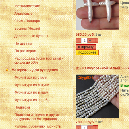
Цена
Металлические
пару
Акриловые
Стиль Пандора
Бусины (Чехия)
580.00 руб.
1 шт.
Деревянные бусины
-
+
По цветам
По размерам
подробнее
Распродажа бусин (остатки) -
скидка до 50%
BS Жемчуг речной белый 5~6 
Материалы для рукоделия
Арти
Фурнитура из стали
2P94
Фурнитура из латуни
В на
Нить
Фурнитура по видам
ок.7
Фурнитура из серебра
Подвески
Подвески из камня и других
натуральных материалов
780.00 руб.
5 шт.
Кулоны, бубенчики, монисты
-
+