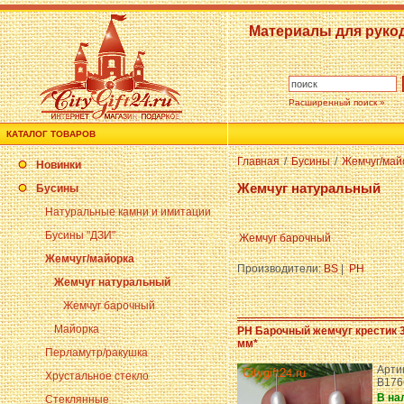
Материалы для руко
Расширенный поиск »
КАТАЛОГ ТОВАРОВ
Главная
/
Бусины
/
Жемчуг/май
Новинки
Жемчуг натуральный
Бусины
Натуральные камни и имитации
Бусины "ДЗИ"
Жемчуг барочный
Жемчуг/майорка
Производители:
BS
|
PH
Жемчуг натуральный
Жемчуг барочный
Майорка
PH Барочный жемчуг крестик 
мм*
Перламутр/ракушка
Арти
Хрустальное стекло
B176
В на
Стеклянные