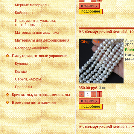
Мерные материалы
подробнее
Кабошоны
Инструменты, упаковка,
контейнеры
BS Жемчуг речной белый 8~10
Материалы для декупажа
Материалы для декорирования
Арти
2P93
Распродажа/уценка
В на
Нить
Бижутерия, готовые украшения
(44~
Кулоны
Кольца
Серьги, каффы
Браслеты
850.00 руб.
3 шт.
-
+
Кристаллы, галтовка, минералы
Временно нет в наличии
подробнее
BS Жемчуг речной белый 7~8*