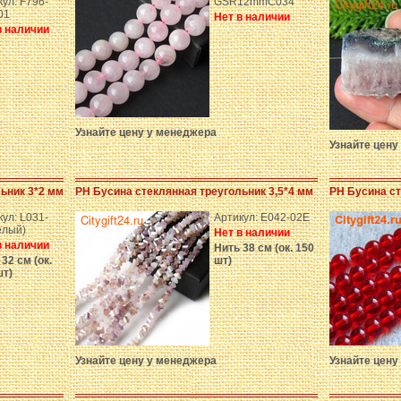
ул: F796-
GSR12mmC034
01
Нет в наличии
в наличии
Узнайте цену у менеджера
Узнайте цену
ьник 3*2 мм
PH Бусина стеклянная треугольник 3,5*4 мм
PH Бусина с
ул: L031-
Артикул: E042-02E
елый)
Нет в наличии
в наличии
Нить 38 см (ок. 150
32 см (ок.
шт)
шт)
Узнайте цену у менеджера
Узнайте цену