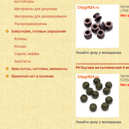
контейнеры
Арти
Материалы для декупажа
LF06
Нет 
Материалы для декорирования
Распродажа/уценка
Бижутерия, готовые украшения
Кулоны
Кольца
Узнайте цену у менеджера
Серьги, каффы
Браслеты
PH Бусина металлическая 9 м
Кристаллы, галтовка, минералы
Арти
Временно нет в наличии
5155
Нет 
Узнайте цену у менеджера