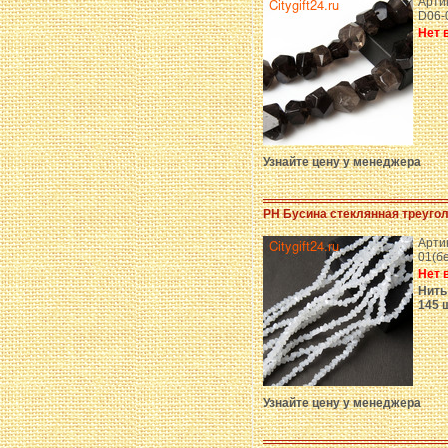
Артик
D06-
Нет 
Узнайте цену у менеджера
PH Бусина стеклянная треугол
Артик
01(б
Нет 
Нить 
145 
Узнайте цену у менеджера