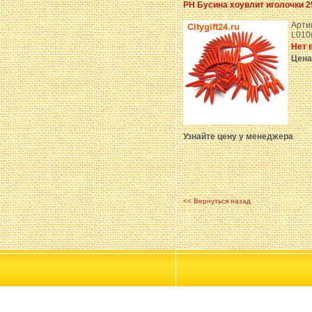
PH Бусина хоувлит иголочки 2
Арти
L010
Нет 
Цена
Узнайте цену у менеджера
<< Вернуться назад