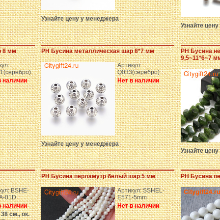
Узнайте цену у менеджера
Узнайте цену
 8 мм
PH Бусина металлическая шар 8*7 мм
PH Бусина н
9,5~11*6~7 м
кул:
Артикул:
1(серебро)
Q033(серебро)
в наличии
Нет в наличии
Узнайте цену у менеджера
Узнайте цену
PH Бусина перламутр белый шар 5 мм
PH Бусина п
кул: BSHE-
Артикул: SSHEL-
A-01D
E571-5mm
в наличии
Нет в наличии
38 см., ок.