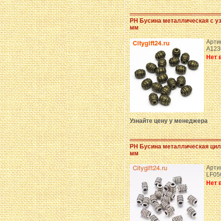
PH Бусина металлическая с у
мм
Арти
A123
Нет 
Узнайте цену у менеджера
PH Бусина металлическая цил
мм
Арти
LF05
Нет 