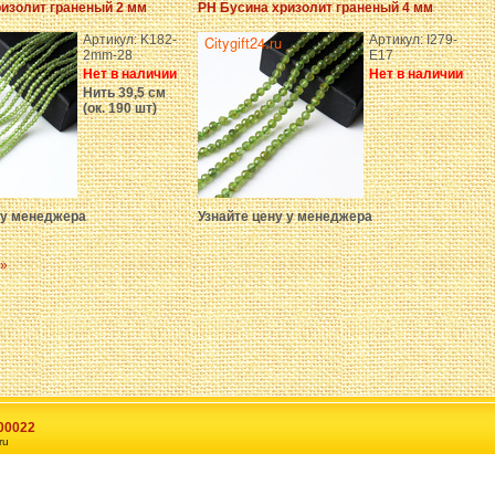
изолит граненый 2 мм
PH Бусина хризолит граненый 4 мм
Артикул: K182-
Артикул: I279-
2mm-28
E17
Нет в наличии
Нет в наличии
Нить 39,5 см
(ок. 190 шт)
 у менеджера
Узнайте цену у менеджера
»
00022
ru