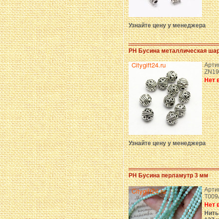
Узнайте цену у менеджера
PH Бусина металлическая шар
Арти
ZN19
Нет 
Узнайте цену у менеджера
PH Бусина перламутр 3 мм
Арти
T009
Нет 
Нить 