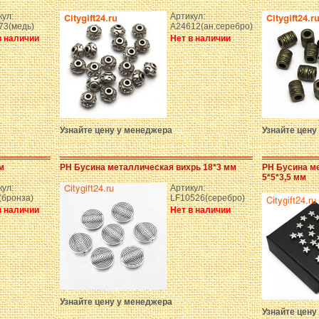
кул:
Артикул:
73(медь)
A24612(ан.серебро)
в наличии
Нет в наличии
Узнайте цену у менеджера
Узнайте цену
м
PH Бусина металлическая вихрь 18*3 мм
PH Бусина м
5*5*3,5 мм
кул:
Артикул:
(бронза)
LF10526(серебро)
в наличии
Нет в наличии
Узнайте цену у менеджера
Узнайте цену