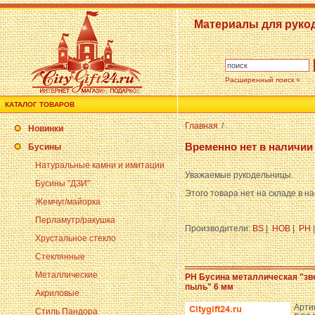
Материалы для руко
Расширенный поиск »
КАТАЛОГ ТОВАРОВ
Главная
/
Новинки
Временно нет в наличии
Бусины
Натуральные камни и имитации
Уважаемые рукодельницы.
Бусины "ДЗИ"
Этого товара нет на складе в н
Жемчуг/майорка
Перламутр/ракушка
Производители:
BS
|
HOB
|
PH
Хрустальное стекло
Стеклянные
Металлические
PH Бусина металлическая "зв
пыль" 6 мм
Акриловые
Арти
Стиль Пандора