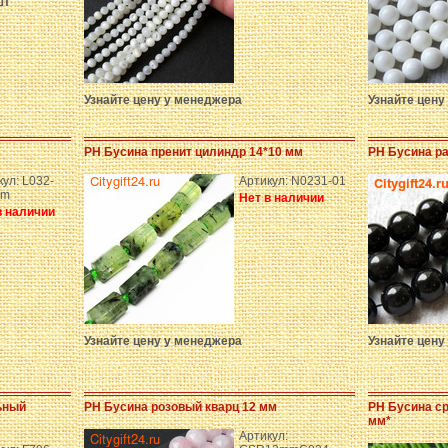
шт
Узнайте цену у менеджера
Узнайте цену
PH Бусина пренит цилиндр 14*10 мм
PH Бусина р
ул: L032-
Артикул: N0231-01
mm
Нет в наличии
в наличии
Узнайте цену у менеджера
Узнайте цену
ьный
PH Бусина розовый кварц 12 мм
PH Бусина ср
мм*
Артикул: