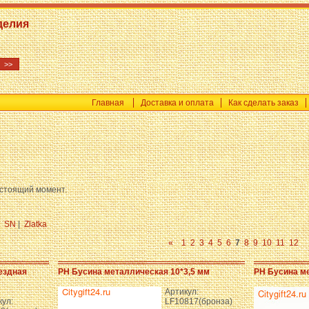
делия
Главная
Доставка и оплата
Как сделать заказ
астоящий момент.
|
SN
|
Zlatka
«
1
2
3
4
5
6
7
8
9
10
11
12
ездная
PH Бусина металлическая 10*3,5 мм
PH Бусина м
Артикул:
кул:
LF10817(бронза)