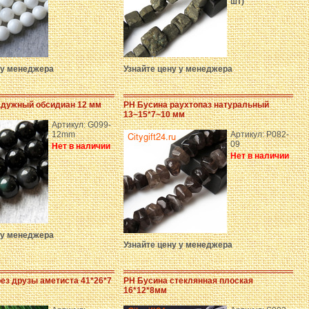
шт)
 у менеджера
Узнайте цену у менеджера
адужный обсидиан 12 мм
PH Бусина раухтопаз натуральный
13~15*7~10 мм
Артикул: G099-
12mm
Артикул: P082-
09
Нет в наличии
Нет в наличии
 у менеджера
Узнайте цену у менеджера
ез друзы аметиста 41*26*7
PH Бусина стеклянная плоская
16*12*8мм