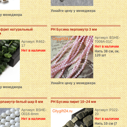
Узнайте цену у менеджера
 у менеджера
ефрит натуральный
PH Бусина перламутр 3 мм
м
Артикул: BSHE-
Артикул: R462-
T009A-01C
17
Нет в наличии
Нет в наличии
Нить 38 см, ок.
120 шт
Узнайте цену у менеджера
 у менеджера
ерламутр белый шар 8 мм
PH Бусина пирит 10~24 мм
Артикул: BSHE-
Артикул: P322-
O016-8mm
20
Нет в наличии
Нет в наличии
Нить 10 см (7