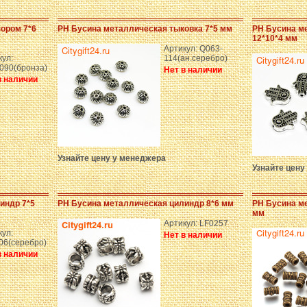
зором 7*6
PH Бусина металлическая тыковка 7*5 мм
PH Бусина м
12*10*4 мм
Артикул: Q063-
кул:
114(ан.серебро)
090(бронза)
Нет в наличии
в наличии
Узнайте цену у менеджера
Узнайте цену
индр 7*5
PH Бусина металлическая цилиндр 8*6 мм
PH Бусина ме
мм
Артикул: LF0257
кул:
Нет в наличии
06(серебро)
в наличии