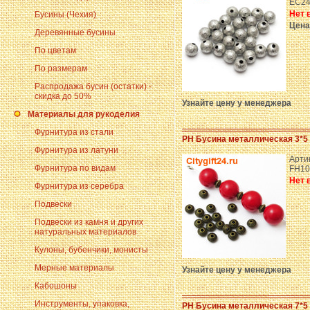
EC24
Нет 
Бусины (Чехия)
Цена
Деревянные бусины
По цветам
По размерам
Распродажа бусин (остатки) -
скидка до 50%
Узнайте цену у менеджера
Материалы для рукоделия
Фурнитура из стали
PH Бусина металлическая 3*5
Фурнитура из латуни
Арти
Фурнитура по видам
FH10
Нет 
Фурнитура из серебра
Подвески
Подвески из камня и других
натуральных материалов
Кулоны, бубенчики, монисты
Мерные материалы
Узнайте цену у менеджера
Кабошоны
Инструменты, упаковка,
PH Бусина металлическая 7*5