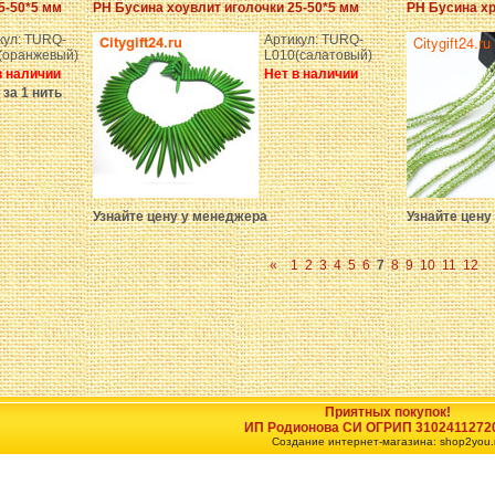
5-50*5 мм
PH Бусина хоувлит иголочки 25-50*5 мм
PH Бусина хр
кул: TURQ-
Артикул: TURQ-
(оранжевый)
L010(салатовый)
в наличии
Нет в наличии
 за 1 нить
Узнайте цену у менеджера
Узнайте цену
«
1
2
3
4
5
6
7
8
9
10
11
12
Приятных покупок!
ИП Родионова СИ ОГРИП 3102411272
Создание интернет-магазина: shop2you.