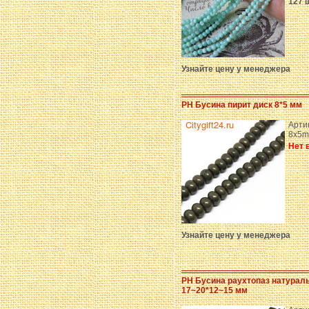
127 
Узнайте цену у менеджера
PH Бусина пирит диск 8*5 мм
Артик
8x5
Нет 
Узнайте цену у менеджера
PH Бусина раухтопаз натурал
17~20*12~15 мм