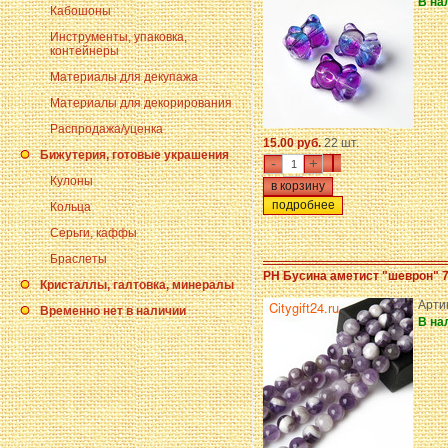
В на
Кабошоны
Инструменты, упаковка,
контейнеры
Материалы для декупажа
Материалы для декорирования
Распродажа/уценка
15.00 руб.
22 шт.
Бижутерия, готовые украшения
-
+
Кулоны
подробнее
Кольца
Серьги, каффы
Браслеты
PH Бусина аметист "шеврон" 7
Кристаллы, галтовка, минералы
Арти
Временно нет в наличии
В на