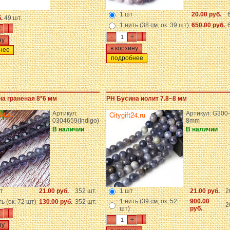
1 шт
20.00 руб.
б.
49 шт.
1 нить (38 см, ок. 39 шт)
650.00 руб.
+
-
+
нее
подробнее
а граненая 8*6 мм
PH Бусина иолит 7.8~8 мм
Артикул:
Артикул: G300
0304659(Indigo)
8mm
В наличии
В наличии
т
21.00 руб.
352 шт.
1 шт
21.00 руб.
2
1 нить (39 см, ок. 52
900.00
ть (ок. 72 шт)
130.00 руб.
352 шт.
2
шт)
руб.
+
-
+