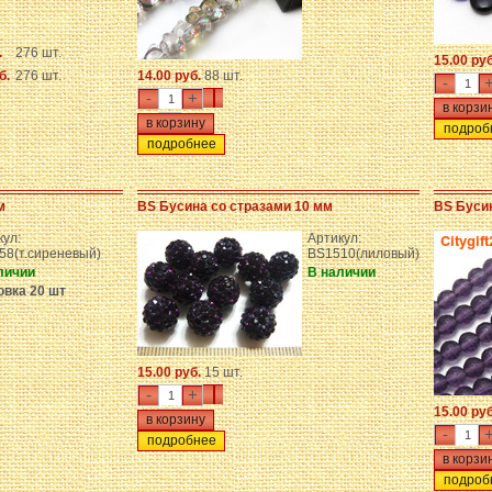
.
276 шт.
15.00 ру
б.
276 шт.
14.00 руб.
88 шт.
-
-
+
подроб
подробнее
м
BS Бусина со стразами 10 мм
BS Буси
кул:
Артикул:
58(т.сиреневый)
BS1510(лиловый)
личии
В наличии
овка 20 шт
15.00 руб.
15 шт.
-
+
15.00 ру
-
подробнее
подроб