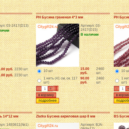
PH Бусина граненая 4*3 мм
PH Буси
кул: 03-2417(D13)
Артикул: 03-
2417(D15)
личии
В наличии
15.00
2460
.00 руб.
2230 шт.
10 шт
10 ш
руб.
шт.
.00 руб.
2230 шт.
1 нить (41 см, ок. 117
90.00
2460
1 нит
шт)
руб.
шт.
шт)
-
+
-
подробнее
подроб
ь 14*12 мм
Zlatka Бусина акриловая шар 8 мм
BS Бусин
кул: 14E0611(№1)
Артикул: BJA-
08(№12)