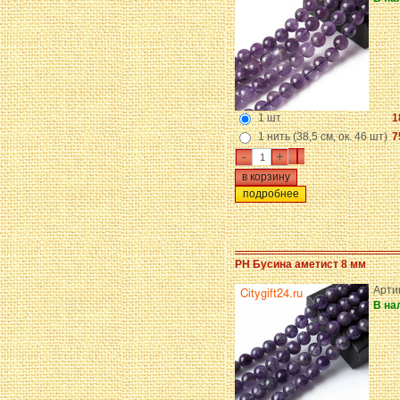
1 шт
1
1 нить (38,5 см, ок. 46 шт)
7
-
+
подробнее
PH Бусина аметист 8 мм
Арти
В на