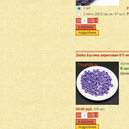
1 шт
1
1 нить (38,5 см, ок. 47 шт)
7
-
+
подробнее
Zlatka Бусина акриловая 6*5 м
Арти
В на
Цена
20.00 руб.
200 шт.
-
+
подробнее