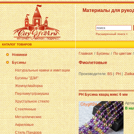
Материалы для руко
Расширенный поиск »
КАТАЛОГ ТОВАРОВ
Главная
/
Бусины
/
По цветам
/
Новинки
Фиолетовые
Бусины
Натуральные камни и имитации
Производители:
BS
|
PH
|
Zlatk
Бусины "ДЗИ"
Жемчуг/майорка
Перламутр/ракушка
PH Бусина кварц микс 6 мм
Хрустальное стекло
Арти
В на
Стеклянные
Металлические
Акриловые
Стиль Пандора