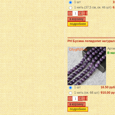
1 шт
1
1 нить (37,5 см, ок. 46 шт)
6
-
+
подробнее
PH Бусина лепидолит натурал
Арти
В на
1 шт
16.50 руб
1 нить (ок. 66 шт)
910.00 ру
-
+
подробнее