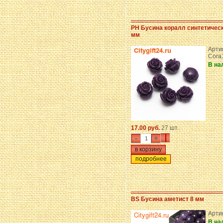
PH Бусина коралл синтетическ
мм
Арти
Cora
В на
17.00 руб.
27 шт.
-
+
подробнее
BS Бусина аметист 8 мм
Арти
В на