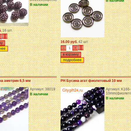
В наличии
В наличии
б.
16 шт.
+
16.00 руб.
42 шт.
-
+
нее
подробнее
а аметрин 6,5 мм
PH Бусина агат фиолетовый 10 мм
Артикул: 38019
Артикул: K166-
10mm(фиолет
В наличии
В наличии