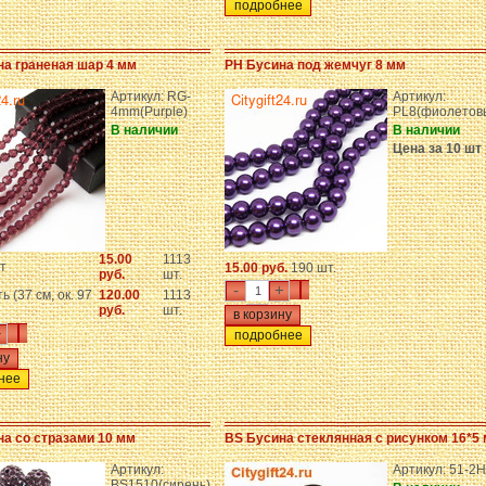
подробнее
на граненая шар 4 мм
PH Бусина под жемчуг 8 мм
Артикул: RG-
Артикул:
4mm(Purple)
PL8(фиолетов
В наличии
В наличии
Цена за 10 шт
15.00
1113
т
15.00 руб.
190 шт.
руб.
шт.
-
+
ь (37 см, ок. 97
120.00
1113
руб.
шт.
+
подробнее
нее
а со стразами 10 мм
BS Бусина стеклянная с рисунком 16*5
Артикул:
Артикул: 51-2
BS1510(сирень)