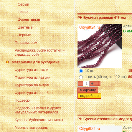
Серый
Синие
PH Бусина граненая 4*3 мм
Фиолетовые
Арти
Цветные
В на
Черные
По размерам
Распродажа бусин (остатки) -
скидка до 50%
Материалы для рукоделия
Фурнитура из стали
10 шт
15
1 нить (40 см, ок. 112 шт)
80
Фурнитура из латуни
-
+
Фурнитура по видам
Фурнитура из серебра
подробнее
Подвески
Подвески из камня и других
натуральных материалов
PH Бусина стеклянная медвед
Кулоны, бубенчики, монисты
Мерные материалы
Арти