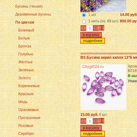
Бусины (Чехия)
Деревянные бусины
1 шт
14.00 руб
1 нить (ок. 69 шт)
800.00 ру
По цветам
-
+
Бежевый
Белые
подробнее
Бронза
Голубые
BS Бусина акрил капля 13*6 м
Жёлтые
Арти
Зелёные
B218
В на
Золото
Упак
Коричневые
Красные
Медь
Оранжевые
15.00 руб.
6 шт.
Прозрачные
-
+
Розовые
Серебро
подробнее