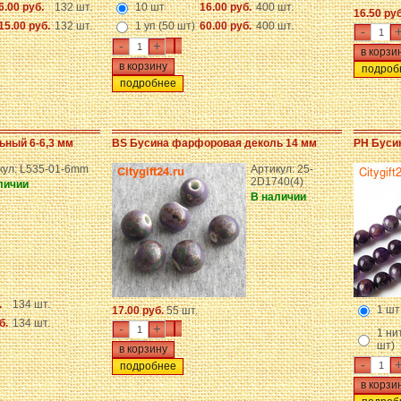
6.00 руб.
132 шт.
10 шт
16.00 руб.
400 шт.
16.50 ру
15.00 руб.
132 шт.
1 уп (50 шт)
60.00 руб.
400 шт.
-
-
+
подроб
подробнее
ьный 6-6,3 мм
BS Бусина фарфоровая деколь 14 мм
PH Буси
кул: L535-01-6mm
Артикул: 25-
2D1740(4)
личии
В наличии
.
134 шт.
1 шт
17.00 руб.
55 шт.
б.
134 шт.
-
+
1 нит
шт)
-
подробнее