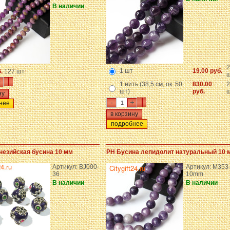
В наличии
2
1 шт
19.00 руб.
б.
127 шт.
ш
+
1 нить (38,5 см, ок. 50
830.00
2
шт)
руб.
ш
-
+
нее
подробнее
незийская бусина 10 мм
PH Бусина лепидолит натуральный 10 
Артикул: BJ000-
Артикул: M353
36
10mm
В наличии
В наличии