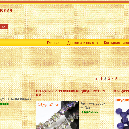
делия
Главная
Доставка и оплата
Как сделать за
a
«
1
2
3
4
5
»
PH Бусина стеклянная медведь 15*12*9
BS Бусин
мм
кул: H1648-6mm-AA
Артикул: L030-
личии
M(№2)
В наличии