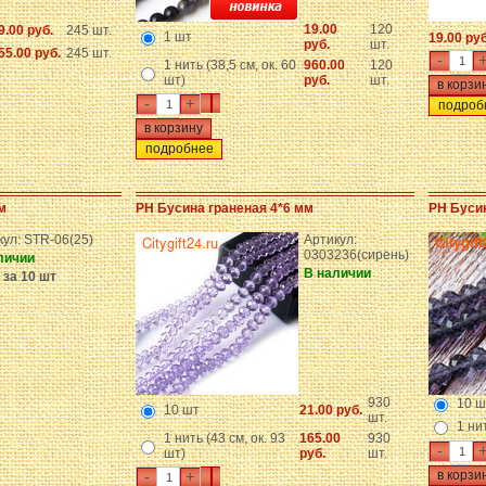
19.00
120
9.00 руб.
245 шт.
1 шт
19.00 ру
руб.
шт.
55.00 руб.
245 шт.
-
1 нить (38,5 см, ок. 60
960.00
120
шт)
руб.
шт.
-
+
подроб
подробнее
м
PH Бусина граненая 4*6 мм
PH Бусин
кул: STR-06(25)
Артикул:
0303236(сирень)
личии
В наличии
 за 10 шт
930
10 ш
10 шт
21.00 руб.
шт.
1 ни
1 нить (43 см, ок. 93
165.00
930
-
шт)
руб.
шт.
-
+