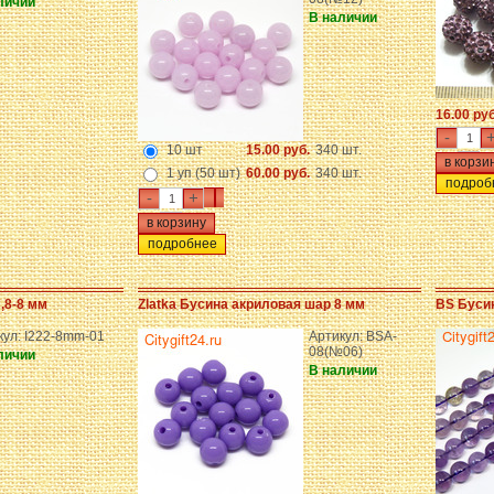
личии
В наличии
16.00 ру
-
10 шт
15.00 руб.
340 шт.
1 уп (50 шт)
60.00 руб.
340 шт.
подроб
-
+
подробнее
,8-8 мм
Zlatka Бусина акриловая шар 8 мм
BS Бусин
кул: I222-8mm-01
Артикул: BSA-
08(№06)
личии
В наличии