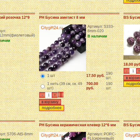
подроб
ий розочка 12*9
PH Бусина аметист 8 мм
BS Бусин
Артикул: S333-
кул:
8mm-020
12mm(фиолетовый)
В наличии
личии
18.00 ру
-
190
1 шт
17.50 руб.
шт.
1 нить (39 см, ок. 49
700.00
190
подроб
шт)
руб.
шт.
-
+
подробнее
PH Бусина керамическая клевер 12*6 мм
BS Буси
кул: S706-AtS-8mm
Артикул: PORC-
FL(сиреневый)
личии