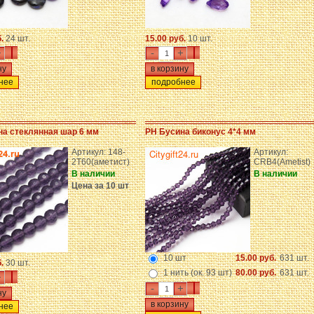
б.
24 шт.
15.00 руб.
10 шт.
+
-
+
нее
подробнее
на стеклянная шар 6 мм
PH Бусина биконус 4*4 мм
Артикул: 148-
Артикул:
2T60(аметист)
CRB4(Ametist)
В наличии
В наличии
Цена за 10 шт
10 шт
15.00 руб.
631 шт.
б.
30 шт.
1 нить (ок. 93 шт)
80.00 руб.
631 шт.
+
-
+
нее