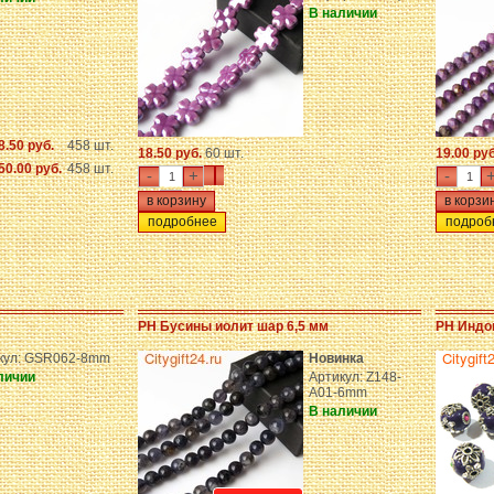
В наличии
8.50 руб.
458 шт.
18.50 руб.
60 шт.
19.00 ру
50.00 руб.
458 шт.
-
+
-
подробнее
подроб
PH Бусины иолит шар 6,5 мм
PH Индо
кул: GSR062-8mm
Новинка
личии
Артикул: Z148-
A01-6mm
В наличии