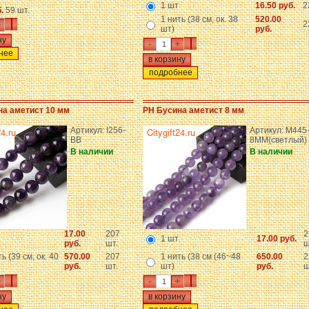
1 шт
16.50 руб.
2
б.
59 шт.
1 нить (38 см, ок. 38
520.00
+
2
шт)
руб.
-
+
нее
подробнее
на аметист 10 мм
PH Бусина аметист 8 мм
Артикул: I256-
Артикул: M445
BB
8MM(светлый)
В наличии
В наличии
17.00
207
2
1 шт
17.00 руб.
руб.
шт.
ш
ь (39 см, ок. 40
570.00
207
1 нить (38 см (46~48
650.00
2
руб.
шт.
шт)
руб.
ш
+
-
+