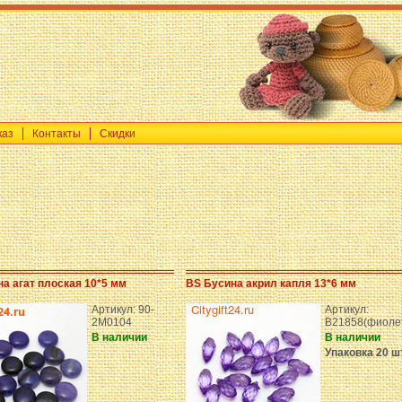
каз
Контакты
Скидки
а агат плоская 10*5 мм
BS Бусина акрил капля 13*6 мм
Артикул: 90-
Артикул:
2M0104
B21858(фиоле
В наличии
В наличии
Упаковка 20 ш