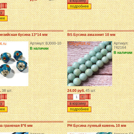
подробнее
нее
езийская бусина 13*14 мм
BS Бусина амазонит 10 мм
Артикул: BJ000-10
Артикул:
742164
В наличии
В наличии
.
38 шт.
24.00 руб.
45 шт.
-
+
нее
подробнее
а граненая 8*6 мм
PH Бусина лунный камень 10 мм