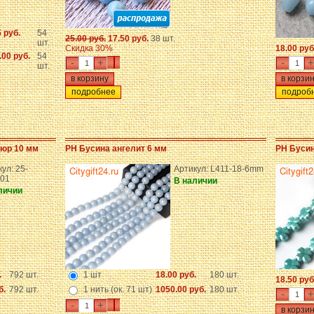
 руб.
54
25.00 руб.
17.50 руб.
38 шт.
шт.
Скидка 30%
18.00 руб
00 руб.
54
-
+
-
+
шт.
подробнее
подроб
люр 10 мм
PH Бусина ангелит 6 мм
PH Бусин
ул: 25-
Артикул: L411-18-6mm
01
В наличии
личии
.
792 шт.
1 шт
18.00 руб.
180 шт.
18.50 руб
б.
792 шт.
1 нить (ок. 71 шт)
1050.00 руб.
180 шт.
-
+
-
+