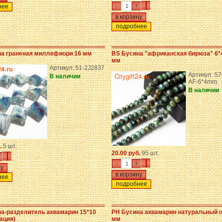
-
+
нее
подробнее
а граненая миллефиори 16 мм
BS Бусина "африканская бирюза" 6*
мм
Артикул: 51-2J2837
Артикул: S7
В наличии
AF-6*4mm
В наличии
.
5 шт.
20.00 руб.
95 шт.
-
+
нее
подробнее
а-разделитель аквамарин 15*10
PH Бусина аквамарин натуральный о
ация)
мм