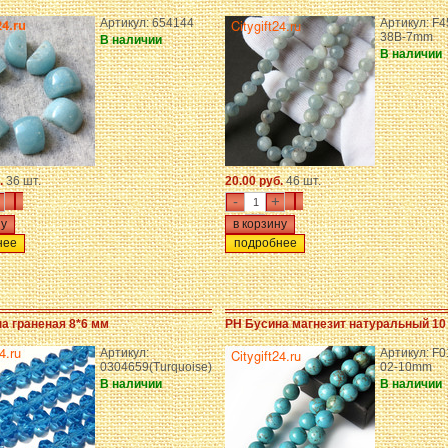
Артикул: 654144
Артикул: F4
38B-7mm
В наличии
В наличии
.
36 шт.
20.00 руб.
46 шт.
-
+
нее
подробнее
а граненая 8*6 мм
PH Бусина магнезит натуральный 10
Артикул:
Артикул: F0
0304659(Turquoise)
02-10mm
В наличии
В наличии