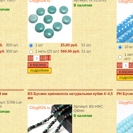
ул: T061-
Артикул: G-S110-22
В наличии
личии
б.
850 шт.
1 шт
25.00 руб.
51 шт.
10 ш
уб.
850 шт.
1 нить (25 шт)
560.00 руб.
51 шт.
1 нит
-
+
шт)
-
+
подробнее
подроб
4 мм
BS Бусина хризоколла натуральная кубик 4~4,5
PH Бусин
мм
ул: S706-Lar-
m
Артикул: BS-HRC-
Q4mm
личии
В наличии