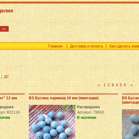
делия
Главная
Доставка и оплата
Как сделать зак
a
|
ДС
«
1
2
3
4
5
6
»
ит" 12 мм
BS Бусина ларимар 10 мм (имитация)
BS Бусин
(имитаци
родажа
Распродажа
кул: 822124
Артикул: 79663
личии
В наличии