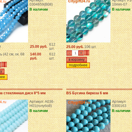
Артикул:
Артикул: F1
0304659(B08)
10mm-07
В наличии
В наличии
612
т
25.00 руб.
25.00 руб.
106 шт.
шт.
-
+
ь (42 см, ок. 68
140.00
612
руб.
шт.
подробнее
нее
а стеклянная диск 8*5 мм
BS Бусина бирюза 6 мм
Артикул: A036-
Артикул:
H01(голубой)
0300163
В наличии
В наличии