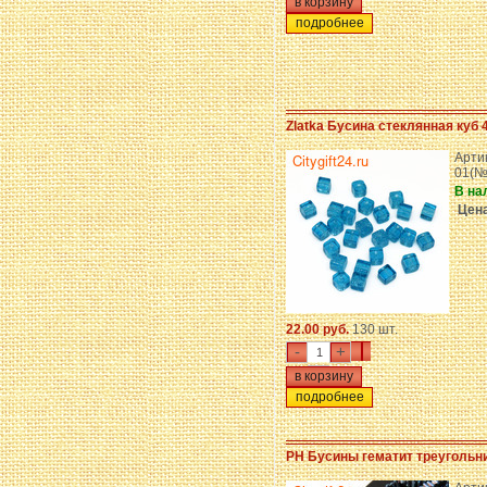
подробнее
Zlatka Бусина стеклянная куб 
Арти
01(№
В на
Цена
22.00 руб.
130 шт.
-
+
подробнее
PH Бусины гематит треугольни