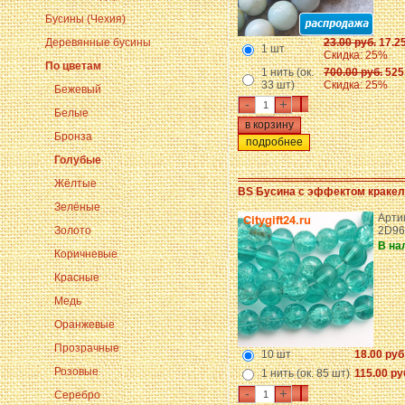
Бусины (Чехия)
Деревянные бусины
23.00 руб.
17.25
1 шт
Скидка: 25%
По цветам
1 нить (ок.
700.00 руб.
525.
33 шт)
Скидка: 25%
Бежевый
-
+
Белые
Бронза
подробнее
Голубые
Жёлтые
BS Бусина с эффектом краке
Зелёные
Артик
Золото
2D96
В на
Коричневые
Красные
Медь
Оранжевые
Прозрачные
10 шт
18.00 руб
Розовые
1 нить (ок. 85 шт)
115.00 ру
-
+
Серебро