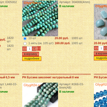
кул: 0305002
Артикул: 304008(4mm)
личии
В наличии
1820
10 шт
20.00 руб.
1065 шт.
руб.
шт.
1 нить (ок. 105 шт)
160.00 руб.
1065 шт.
20.00 руб
0
1820
-
+
-
+
шт.
подроб
подробнее
ный 6,5 мм
PH Бусина амазонит натуральный 8 мм
PH Бусин
ул: L448-03-
Артикул: K068-03-
m
8mm(АВ)
личии
В наличии