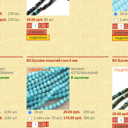
б.
220 шт.
10 ш
руб.
220 шт.
26.00 руб.
90 шт.
1 нит
-
+
-
+
подробнее
подроб
BS Бусина кошачий глаз 6 мм
BS Бусин
кул:
Артикул:
08(6mm)
427024(голубой)
личии
В наличии
.
1191 шт.
10 шт
28.00 руб.
300 шт.
29.00 руб
б.
1191 шт.
1 нить (ок. 70 шт)
170.00 руб.
300 шт.
-
+
-
+