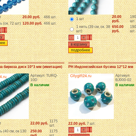
20.00
19
т
20.00 руб.
466 шт.
1 шт
руб.
шт.
ь (ок. 72 шт)
120.00 руб.
466 шт.
1 нить (39 см, ок. 38
650.00
19
шт)
руб.
шт.
-
+
нее
подробнее
а бирюза диск 10*3 мм (имитация)
PH Индонезийская бусина 12*12 мм
Артикул: TURQ-
Артикул:
10D
BJ000-02
В наличии
В наличии
1175
т
22.00 руб.
22.00 руб.
7 шт.
шт.
-
+
ь (40 см, ок 130
250.00
1175
руб.
шт.