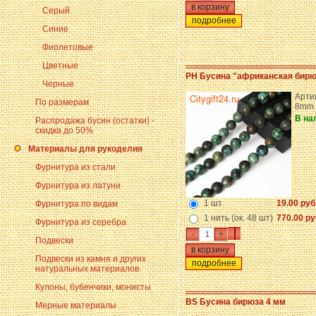
Серый
подробнее
Синие
Фиолетовые
Цветные
PH Бусина "африканская бирю
Черные
Арти
По размерам
8mm
В на
Распродажа бусин (остатки) -
скидка до 50%
Материалы для рукоделия
Фурнитура из стали
Фурнитура из латуни
1 шт
19.00 руб
Фурнитура по видам
1 нить (ок. 48 шт)
770.00 ру
Фурнитура из серебра
-
+
Подвески
Подвески из камня и других
подробнее
натуральных материалов
Кулоны, бубенчики, монисты
BS Бусина бирюза 4 мм
Мерные материалы