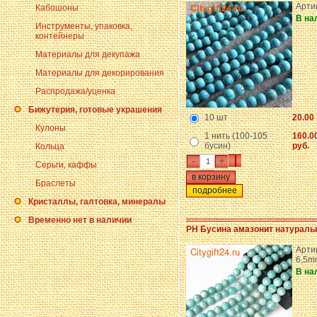
Арти
Кабошоны
В на
Инструменты, упаковка,
контейнеры
Материалы для декупажа
Материалы для декорирования
Распродажа/уценка
Бижутерия, готовые украшения
10 шт
20.00 
Кулоны
1 нить (100-105
160.0
бусин)
руб.
Кольца
-
+
Серьги, каффы
Браслеты
подробнее
Кристаллы, галтовка, минералы
Временно нет в наличии
PH Бусина амазонит натураль
Артик
6,5m
В на