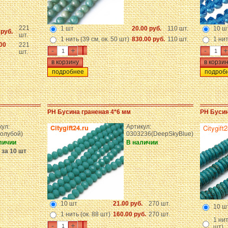
221
1 шт
20.00 руб.
110 шт.
10 ш
 руб.
шт.
1 нить (39 см, ок. 50 шт)
830.00 руб.
110 шт.
1 нит
00
221
-
+
-
+
шт.
подробнее
подроб
PH Бусина граненая 4*6 мм
PH Бусин
кул:
Артикул:
голубой)
0303236(DeepSkyBlue)
личии
В наличии
 за 10 шт
10 шт
21.00 руб.
270 шт.
10 ш
1 нить (ок. 88 шт)
160.00 руб.
270 шт.
1 нит
-
+
шт)