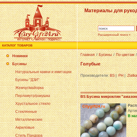
Материалы для руко
Расширенный поиск »
КАТАЛОГ ТОВАРОВ
Главная
/
Бусины
/
По цветам
/
Новинки
Голубые
Бусины
Натуральные камни и имитации
Производители:
BS
|
PH
|
Zlatk
Бусины "ДЗИ"
Жемчуг/майорка
Перламутр/ракушка
BS Бусина микроклин "амазон
Хрустальное стекло
Расп
Арти
Стеклянные
В на
Металлические
Акриловые
Стиль Пандора