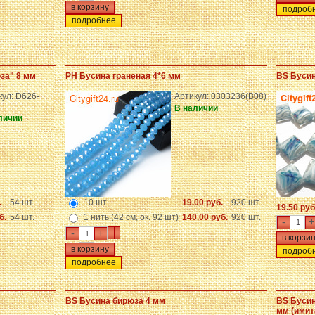
подроб
подробнее
за" 8 мм
PH Бусина граненая 4*6 мм
BS Бусин
кул: D626-
Артикул: 0303236(B08)
В наличии
личии
.
54 шт.
10 шт
19.00 руб.
920 шт.
19.50 руб
б.
54 шт.
1 нить (42 см, ок. 92 шт)
140.00 руб.
920 шт.
-
+
-
+
подроб
подробнее
BS Бусина бирюза 4 мм
BS Бусин
мм (имит