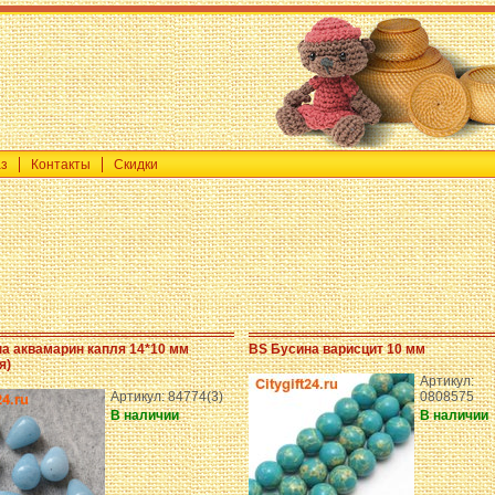
аз
Контакты
Скидки
а аквамарин капля 14*10 мм
BS Бусина варисцит 10 мм
я)
Артикул:
Артикул: 84774(3)
0808575
В наличии
В наличии