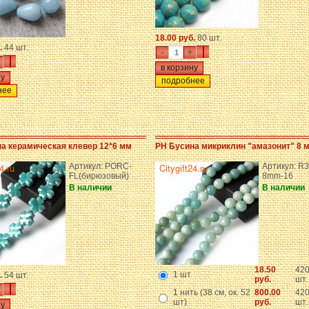
18.00 руб.
80 шт.
.
44 шт.
-
+
подробнее
нее
а керамическая клевер 12*6 мм
PH Бусина микриклин "амазонит" 8 
Артикул: PORC-
Артикул: R3
FL(бирюзовый)
8mm-16
В наличии
В наличии
18.50
42
1 шт
.
54 шт.
руб.
шт.
1 нить (38 см, ок. 52
800.00
42
шт)
руб.
шт.