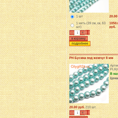
1 шт
20.00
1 нить (39 см, ок. 63
1050.
шт)
руб.
-
+
подробнее
PH Бусина под жемчуг 8 мм
Арти
PL8(
В на
Цена
20.00 руб.
210 шт.
-
+