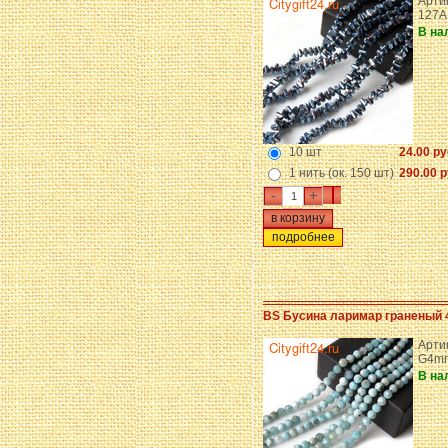
Артик
127A
В на
10 шт
24.00 ру
1 нить (ок. 150 шт)
290.00 р
-
+
подробнее
BS Бусина ларимар граненый 
Артик
G4m
В на