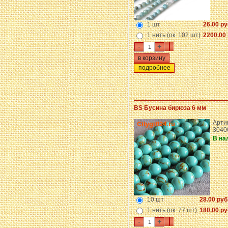
1 шт
26.00 ру
1 нить (ок. 102 шт)
2200.00 
-
+
подробнее
BS Бусина бирюза 6 мм
Арти
3040
В на
10 шт
28.00 руб
1 нить (ок. 77 шт)
180.00 ру
-
+