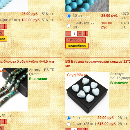
4070
т
26.00 руб.
516 шт.
10 шт
28.00 руб.
шт.
ь (ок. 82 шт)
180.00 руб.
516 шт.
1 нить (ок. 77
180.00
4070
шт)
руб.
шт.
-
+
нее
подробнее
а бирюза Хубэй кубик 4~4,5 мм
BS Бусина керамическая сердце 12*
мм
Артикул: BS-TR-
Q4mm
Артикул:
SK115(голу
В наличии
В наличии
.
51 шт.
1 шт
29.00 руб.
28 шт.
1 нить (25 шт)
615.00 руб.
28 шт.