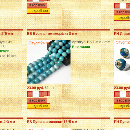
-
+
подробнее
подроб
4,5*5 мм
BS Бусина гемиморфит 8 мм
PH Индон
кул: GBC-
Артикул: BS-GMM-8mm
21)
В наличии
личии
 за 10 шт
23.00 руб.
61 шт.
23.00 руб
-
+
-
+
подробнее
подроб
к 4*3 мм
BS Бусина амазонит 16*5 мм
PH Бусин