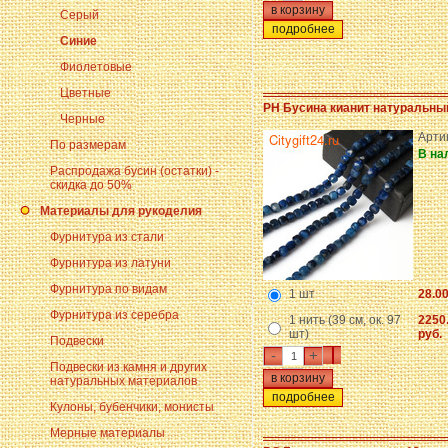
Серый
подробнее
Синие
Фиолетовые
Цветные
PH Бусина кианит натуральный
Черные
Арти
По размерам
В на
Распродажа бусин (остатки) -
скидка до 50%
Материалы для рукоделия
Фурнитура из стали
Фурнитура из латуни
Фурнитура по видам
1 шт
28.00
Фурнитура из серебра
1 нить (39 см, ок. 97
2250
шт)
руб.
Подвески
-
+
Подвески из камня и других
натуральных материалов
подробнее
Кулоны, бубенчики, монисты
Мерные материалы