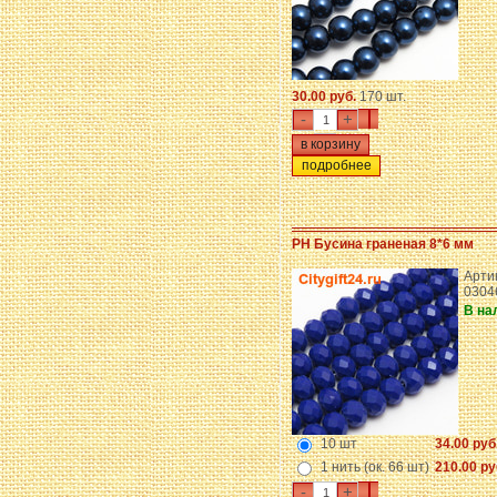
30.00 руб.
170 шт.
-
+
подробнее
PH Бусина граненая 8*6 мм
Арти
0304
В на
10 шт
34.00 руб
1 нить (ок. 66 шт)
210.00 ру
-
+