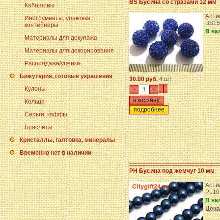
BS Бусина со стразами 12 мм
Кабошоны
Арти
Инструменты, упаковка,
BS15
контейнеры
В на
Материалы для декупажа
Материалы для декорирования
Распродажа/уценка
Бижутерия, готовые украшения
30.00 руб.
4 шт.
-
+
Кулоны
Кольца
подробнее
Серьги, каффы
Браслеты
Кристаллы, галтовка, минералы
Временно нет в наличии
PH Бусина под жемчуг 10 мм
Арти
PL10
В на
Цена