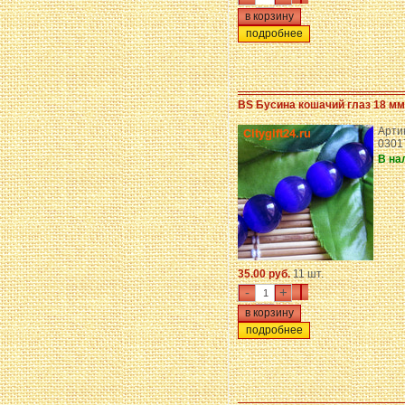
подробнее
BS Бусина кошачий глаз 18 мм
Арти
0301
В на
35.00 руб.
11 шт.
-
+
подробнее