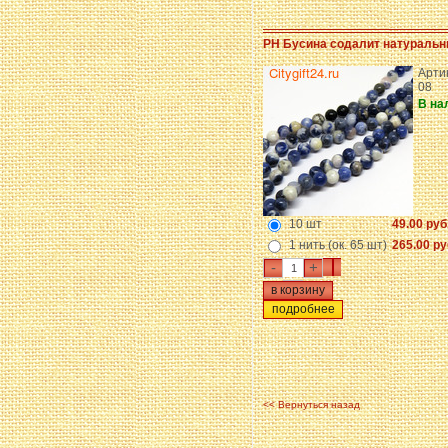
PH Бусина содалит натуральн
Арти
08
В на
10 шт
49.00 руб
1 нить (ок. 65 шт)
265.00 ру
-
+
подробнее
<< Вернуться назад