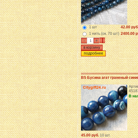
1 шт
42.00 руб
1 нить (ок. 70 шт)
2400.00 р
-
+
подробнее
BS Бусина агат граненый сини
Арти
4518
В на
45.00 руб.
10 шт.