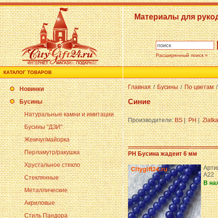
Материалы для руко
Расширенный поиск »
КАТАЛОГ ТОВАРОВ
Главная
/
Бусины
/
По цветам
/
Новинки
Синие
Бусины
Натуральные камни и имитации
Производители:
BS
|
PH
|
Zlatk
Бусины "ДЗИ"
Жемчуг/майорка
Перламутр/ракушка
PH Бусина жадеит 6 мм
Хрустальное стекло
Арти
A22
Стеклянные
В на
Металлические
Акриловые
Стиль Пандора