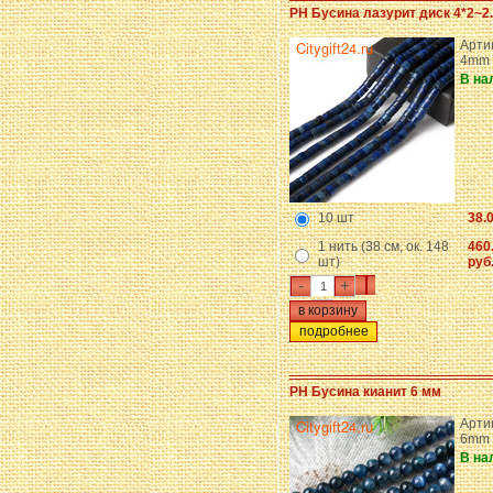
PH Бусина лазурит диск 4*2~2
Арти
4mm
В на
10 шт
38.
1 нить (38 см, ок. 148
460
шт)
руб
-
+
подробнее
PH Бусина кианит 6 мм
Артик
6mm
В на