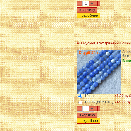
-
+
подробнее
PH Бусина агат граненый сини
Арти
6mm
В на
10 шт
48.00 руб
1 нить (ок. 61 шт)
245.00 ру
-
+
подробнее