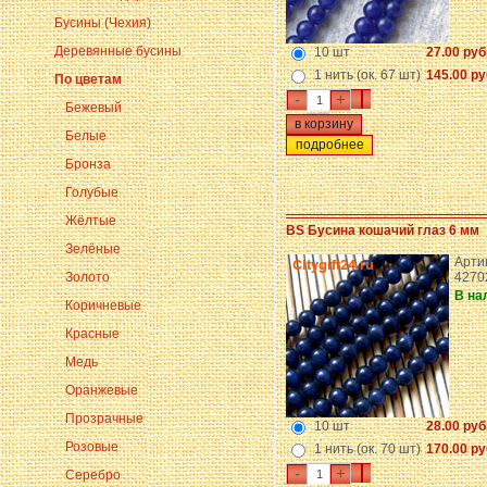
Бусины (Чехия)
Деревянные бусины
10 шт
27.00 руб
1 нить (ок. 67 шт)
145.00 ру
По цветам
-
+
Бежевый
Белые
подробнее
Бронза
Голубые
Жёлтые
BS Бусина кошачий глаз 6 мм
Зелёные
Арти
Золото
4270
В на
Коричневые
Красные
Медь
Оранжевые
Прозрачные
10 шт
28.00 руб
Розовые
1 нить (ок. 70 шт)
170.00 ру
-
+
Серебро