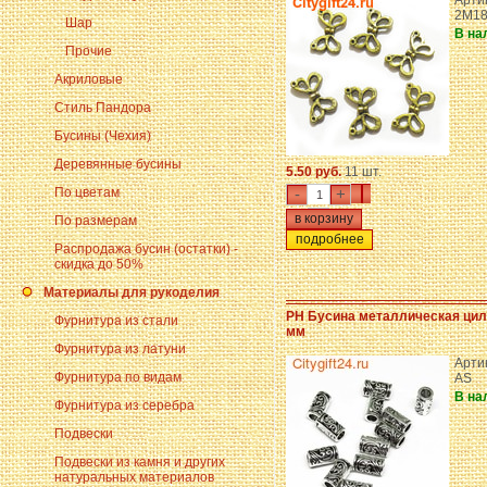
Артик
2M18
Шар
В на
Прочие
Акриловые
Стиль Пандора
Бусины (Чехия)
Деревянные бусины
5.50 руб.
11 шт.
По цветам
-
+
По размерам
подробнее
Распродажа бусин (остатки) -
скидка до 50%
Материалы для рукоделия
PH Бусина металлическая цил
Фурнитура из стали
мм
Фурнитура из латуни
Арти
Фурнитура по видам
AS
В на
Фурнитура из серебра
Подвески
Подвески из камня и других
натуральных материалов