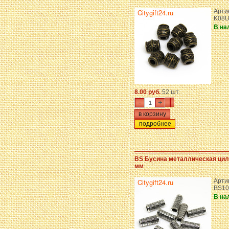
Арти
K08U
В на
8.00 руб.
52 шт.
-
+
подробнее
BS Бусина металлическая цил
мм
Артик
BS10
В на