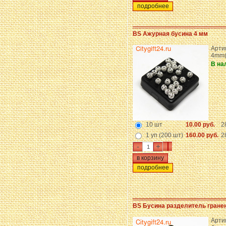
подробнее
BS Ажурная бусина 4 мм
Арти
4mm(
В на
10 шт
10.00 руб.
2
1 уп (200 шт)
160.00 руб.
2
-
+
подробнее
BS Бусина разделитель гране
Артик