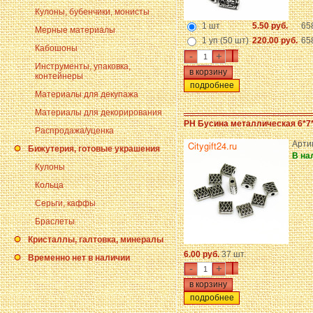
Кулоны, бубенчики, монисты
1 шт
5.50 руб.
65
Мерные материалы
1 уп (50 шт)
220.00 руб.
65
Кабошоны
-
+
Инструменты, упаковка,
контейнеры
подробнее
Материалы для декупажа
Материалы для декорирования
PH Бусина металлическая 6*7
Распродажа/уценка
Арти
Бижутерия, готовые украшения
В на
Кулоны
Кольца
Серьги, каффы
Браслеты
Кристаллы, галтовка, минералы
6.00 руб.
37 шт.
Временно нет в наличии
-
+
подробнее