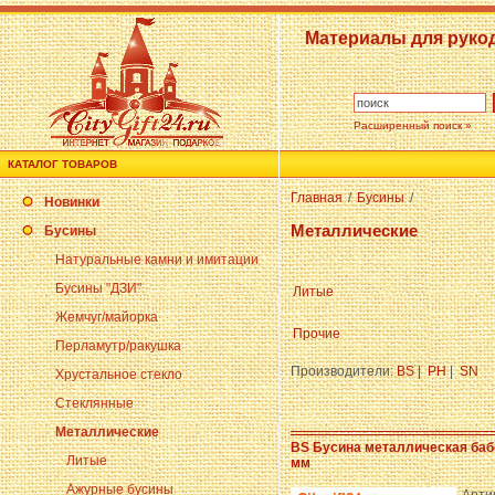
Материалы для руко
Расширенный поиск »
КАТАЛОГ ТОВАРОВ
Главная
/
Бусины
/
Новинки
Металлические
Бусины
Натуральные камни и имитации
Бусины "ДЗИ"
Литые
Жемчуг/майорка
Прочие
Перламутр/ракушка
Производители:
BS
|
PH
|
SN
Хрустальное стекло
Стеклянные
Металлические
BS Бусина металлическая баб
Литые
мм
Ажурные бусины