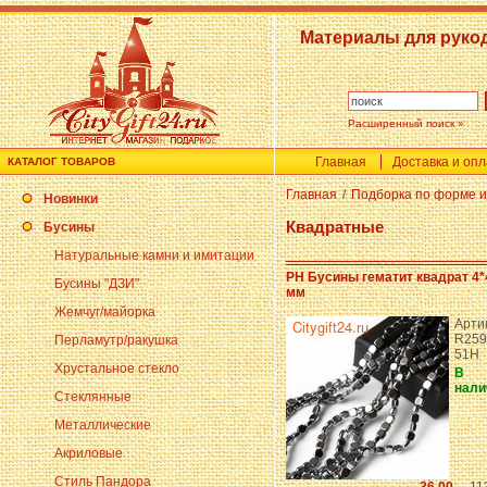
Материалы для руко
Расширенный поиск »
Главная
Доставка и оп
КАТАЛОГ ТОВАРОВ
Главная
/
Подборка по форме и
Новинки
Квадратные
Бусины
Натуральные камни и имитации
PH Бусины гематит квадрат 4*
Бусины "ДЗИ"
мм
Жемчуг/майорка
Арти
R259
Перламутр/ракушка
51H
Хрустальное стекло
В
нали
Стеклянные
Металлические
Акриловые
Стиль Пандора