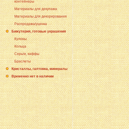
контейнеры
Материалы для декупажа
Материалы для декорирования
Распродажа/уценка
Бижутерия, готовые украшения
Кулоны
Кольца
Серьги, каффы
Браслеты
Кристаллы, галтовка, минералы
Временно нет в наличии