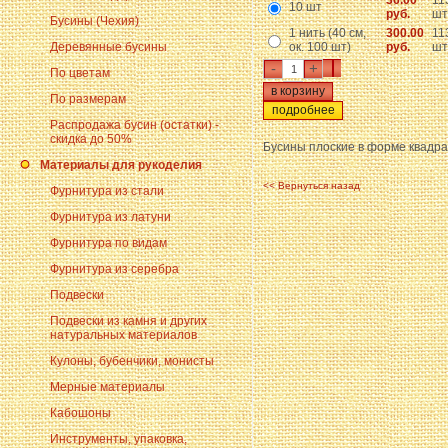
36.00
11
10 шт
руб.
шт
Бусины (Чехия)
1 нить (40 см,
300.00
11
Деревянные бусины
ок. 100 шт)
руб.
шт
-
+
По цветам
По размерам
подробнее
Распродажа бусин (остатки) -
скидка до 50%
Бусины плоские в форме квадра
Материалы для рукоделия
<< Вернуться назад
Фурнитура из стали
Фурнитура из латуни
Фурнитура по видам
Фурнитура из серебра
Подвески
Подвески из камня и других
натуральных материалов
Кулоны, бубенчики, монисты
Мерные материалы
Кабошоны
Инструменты, упаковка,