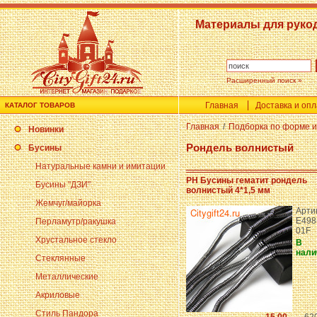
Материалы для руко
Расширенный поиск »
Главная
Доставка и оп
КАТАЛОГ ТОВАРОВ
Главная
/
Подборка по форме и
Новинки
Рондель волнистый
Бусины
Натуральные камни и имитации
PH Бусины гематит рондель
Бусины "ДЗИ"
волнистый 4*1,5 мм
Жемчуг/майорка
Арти
E498
Перламутр/ракушка
01F
Хрустальное стекло
В
нали
Стеклянные
Металлические
Акриловые
Стиль Пандора