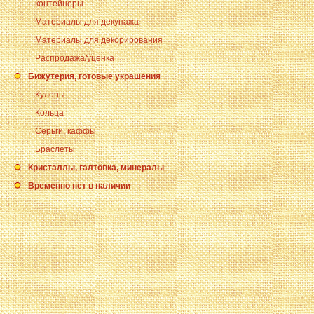
контейнеры
Материалы для декупажа
Материалы для декорирования
Распродажа/уценка
Бижутерия, готовые украшения
Кулоны
Кольца
Серьги, каффы
Браслеты
Кристаллы, галтовка, минералы
Временно нет в наличии