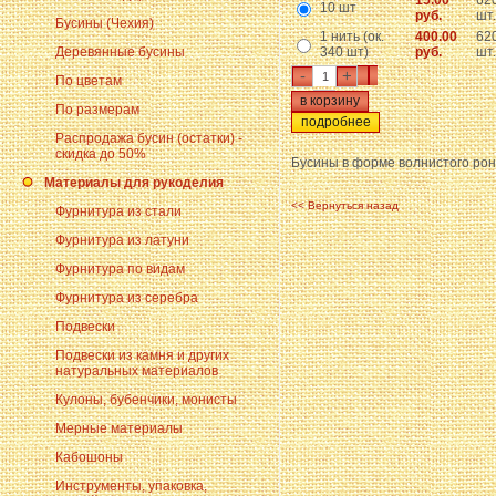
15.00
62
10 шт
руб.
шт.
Бусины (Чехия)
1 нить (ок.
400.00
62
Деревянные бусины
340 шт)
руб.
шт.
-
+
По цветам
По размерам
подробнее
Распродажа бусин (остатки) -
скидка до 50%
Бусины в форме волнистого рон
Материалы для рукоделия
<< Вернуться назад
Фурнитура из стали
Фурнитура из латуни
Фурнитура по видам
Фурнитура из серебра
Подвески
Подвески из камня и других
натуральных материалов
Кулоны, бубенчики, монисты
Мерные материалы
Кабошоны
Инструменты, упаковка,